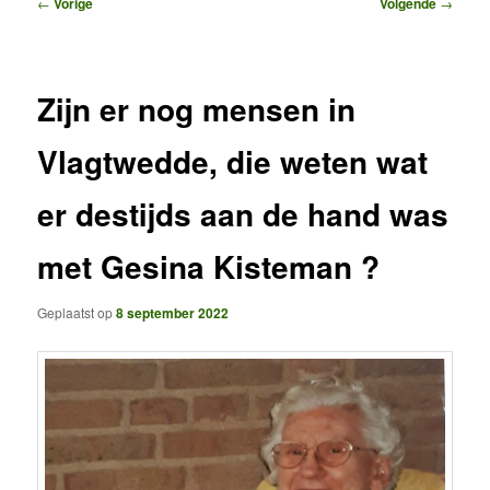
Bericht
←
Vorige
Volgende
→
navigatie
Zijn er nog mensen in
Vlagtwedde, die weten wat
er destijds aan de hand was
met Gesina Kisteman ?
Geplaatst op
8 september 2022