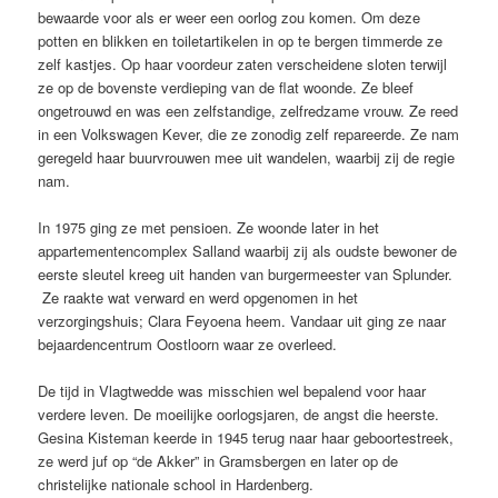
bewaarde voor als er weer een oorlog zou komen. Om deze
potten en blikken en toiletartikelen in op te bergen timmerde ze
zelf kastjes. Op haar voordeur zaten verscheidene sloten terwijl
ze op de bovenste verdieping van de flat woonde. Ze bleef
ongetrouwd en was een zelfstandige, zelfredzame vrouw. Ze reed
in een Volkswagen Kever, die ze zonodig zelf repareerde. Ze nam
geregeld haar buurvrouwen mee uit wandelen, waarbij zij de regie
nam.
In 1975 ging ze met pensioen. Ze woonde later in het
appartementencomplex Salland waarbij zij als oudste bewoner de
eerste sleutel kreeg uit handen van burgermeester van Splunder.
Ze raakte wat verward en werd opgenomen in het
verzorgingshuis; Clara Feyoena heem. Vandaar uit ging ze naar
bejaardencentrum Oostloorn waar ze overleed.
De tijd in Vlagtwedde was misschien wel bepalend voor haar
verdere leven. De moeilijke oorlogsjaren, de angst die heerste.
Gesina Kisteman keerde in 1945 terug naar haar geboortestreek,
ze werd juf op “de Akker” in Gramsbergen en later op de
christelijke nationale school in Hardenberg.