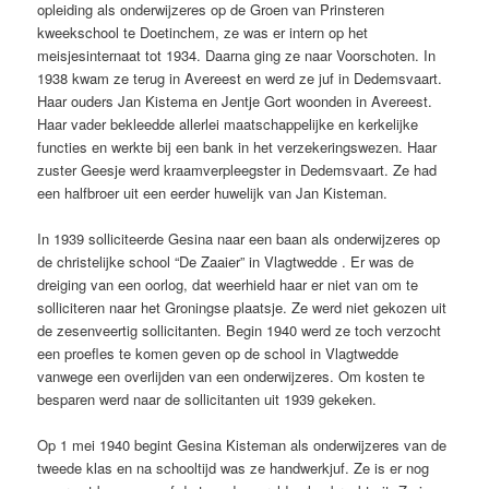
opleiding als onderwijzeres op de Groen van Prinsteren
kweekschool te Doetinchem, ze was er intern op het
meisjesinternaat tot 1934. Daarna ging ze naar Voorschoten. In
1938 kwam ze terug in Avereest en werd ze juf in Dedemsvaart.
Haar ouders Jan Kistema en Jentje Gort woonden in Avereest.
Haar vader bekleedde allerlei maatschappelijke en kerkelijke
functies en werkte bij een bank in het verzekeringswezen. Haar
zuster Geesje werd kraamverpleegster in Dedemsvaart. Ze had
een halfbroer uit een eerder huwelijk van Jan Kisteman.
In 1939 solliciteerde Gesina naar een baan als onderwijzeres op
de christelijke school “De Zaaier” in Vlagtwedde . Er was de
dreiging van een oorlog, dat weerhield haar er niet van om te
solliciteren naar het Groningse plaatsje. Ze werd niet gekozen uit
de zesenveertig sollicitanten. Begin 1940 werd ze toch verzocht
een proefles te komen geven op de school in Vlagtwedde
vanwege een overlijden van een onderwijzeres. Om kosten te
besparen werd naar de sollicitanten uit 1939 gekeken.
Op 1 mei 1940 begint Gesina Kisteman als onderwijzeres van de
tweede klas en na schooltijd was ze handwerkjuf. Ze is er nog