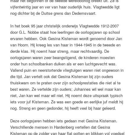
maar net begonnen of de tweede wereldoorlog breekt uit. Ze is
vijfentwintig jaar en ver van haar ouderlijk huis. Vlagtwedde ligt
nog dichter bij de Duitse grens dan Dedemsvaart.
In het boek 95 jaar christelijk onderwijs Vlagtwedde 1912-2007
door G.L. Nobbe staat hoe leerlingen de oorlogsjaren op school
ervaren hebben. Ook Gesina Kisteman wordt genoemd door Jan
van Hoorn. Hij kreeg les van haar in 1944-1945 in de tweede en
derde klas. Hij noemt haar streng, maar rechtvaardig. De
oorlogsjaren waren zeer beangstigend, de kinderen moesten
onder hun schoolbanken duiken als er een luchtgevecht was.
Vallend puin en neerstortende vliegtuigen waren niet ongewoon in
die tijd. Jan vertelt ook dat Gesina Kisteman bij zijn ouders
thuiskwam om te praten over zijn schoolprestaties die niet al te
best waren. Ze vertelde zijn ouders; Johannes wil wel maar kan
niet, Jan kan wel maar wil niet. Hij noemt deze uitspraak typisch
iets voor juf Kisteman. Ze was een goede en eerlijke juf meldt hij
nog. Streng en geen gedonder, hij heeft veel bij haar geleerd.
Deze oorlogsjaren hebben iets gedaan met Gesina Kisteman.
Verschillende mensen in Hardenberg vertellen dat Gesina
Kisteman op de zolder van haar flat potten en blikken vol voedsel