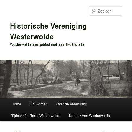
Spring
naar
Zoek
de
primaire
Historische Vereniging
inhoud
Westerwolde
Westerwolde een gebied met een rijke historie
Hoofdmenu
Home
Lid worden
Over de Vereniging
Tijdschrift – Terra Westerwolda
Kroniek van Westerwolde