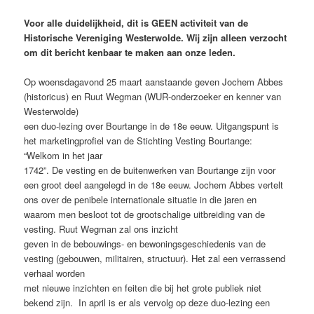
Voor alle duidelijkheid, dit is GEEN activiteit van de
Historische Vereniging Westerwolde. Wij zijn alleen verzocht
om dit bericht kenbaar te maken aan onze leden.
Op woensdagavond 25 maart aanstaande geven Jochem Abbes
(historicus) en Ruut Wegman (WUR-onderzoeker en kenner van
Westerwolde)
een duo-lezing over Bourtange in de 18e eeuw. Uitgangspunt is
het marketingprofiel van de Stichting Vesting Bourtange:
“Welkom in het jaar
1742”. De vesting en de buitenwerken van Bourtange zijn voor
een groot deel aangelegd in de 18e eeuw. Jochem Abbes vertelt
ons over de penibele internationale situatie in die jaren en
waarom men besloot tot de grootschalige uitbreiding van de
vesting. Ruut Wegman zal ons inzicht
geven in de bebouwings- en bewoningsgeschiedenis van de
vesting (gebouwen, militairen, structuur). Het zal een verrassend
verhaal worden
met nieuwe inzichten en feiten die bij het grote publiek niet
bekend zijn. In april is er als vervolg op deze duo-lezing een