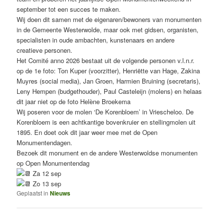
september tot een succes te maken.
Wij doen dit samen met de eigenaren/bewoners van monumenten
in de Gemeente Westerwolde, maar ook met gidsen, organisten,
specialisten in oude ambachten, kunstenaars en andere
creatieve personen.
Het Comité anno 2026 bestaat uit de volgende personen v.l.n.r.
op de 1e foto: Ton Kuper (voorzitter), Henriëtte van Hage, Zakina
Muyres (social media), Jan Groen, Harmien Bruining (secretaris),
Leny Hempen (budgethouder), Paul Casteleijn (molens) en helaas
dit jaar niet op de foto Helène Broekema
Wij poseren voor de molen ‘De Korenbloem’ in Vriescheloo. De
Korenbloem is een achtkantige bovenkruier en stellingmolen uit
1895. En doet ook dit jaar weer mee met de Open
Monumentendagen.
Bezoek dit monument en de andere Westerwoldse monumenten
op Open Monumentendag
Za 12 sep
Zo 13 sep
Geplaatst in
Nieuws