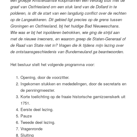
een groepje Amsterdamse koopmannen een verdrag sluit met de
graaf van Ostfriesland om een stuk land van de Dollard in te
polderen, is dit de start van een langdurig conflict over de rechten
op de Langeakkeren. Dit gebied ligt precies op de grens tussen
Groningen en Ostfriesland, bij het huidige Bad Nieuweschans.
Wie was er bij het inpolderen betrokken, wie ging de strijd aan
met de nieuwe inwoners, en waarom greep de Staten-Generaal of
de Raad van State niet in? Vragen die ik tijdens mijn lezing over
de ontstaansgeschiedenis van Bunderneuland ga beantwoorden.
Het bestuur stelt het volgende programma voor:
Opening, door de voorzitter.
Ingekomen stukken en mededelingen, door de secretaris en
de penningmeester.
Korte toelichting op de fraaie historische garnizoenskerk uit
1751.
Eerste deel lezing.
Pauze
Tweede deel lezing.
Vragenronde
Sluiting