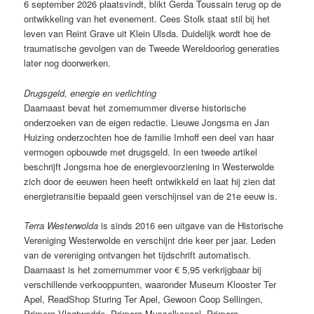
6 september 2026 plaatsvindt, blikt Gerda Toussain terug op de
ontwikkeling van het evenement. Cees Stolk staat stil bij het
leven van Reint Grave uit Klein Ulsda. Duidelijk wordt hoe de
traumatische gevolgen van de Tweede Wereldoorlog generaties
later nog doorwerken.
Drugsgeld, energie en verlichting
Daarnaast bevat het zomernummer diverse historische
onderzoeken van de eigen redactie. Lieuwe Jongsma en Jan
Huizing onderzochten hoe de familie Imhoff een deel van haar
vermogen opbouwde met drugsgeld. In een tweede artikel
beschrijft Jongsma hoe de energievoorziening in Westerwolde
zich door de eeuwen heen heeft ontwikkeld en laat hij zien dat
energietransitie bepaald geen verschijnsel van de 21e eeuw is.
Terra Westerwolda
is sinds 2016 een uitgave van de Historische
Vereniging Westerwolde en verschijnt drie keer per jaar. Leden
van de vereniging ontvangen het tijdschrift automatisch.
Daarnaast is het zomernummer voor € 5,95 verkrijgbaar bij
verschillende verkooppunten, waaronder Museum Klooster Ter
Apel, ReadShop Sturing Ter Apel, Gewoon Coop Sellingen,
Primera Vlagtwedde, Primera Musselkanaal, Primera