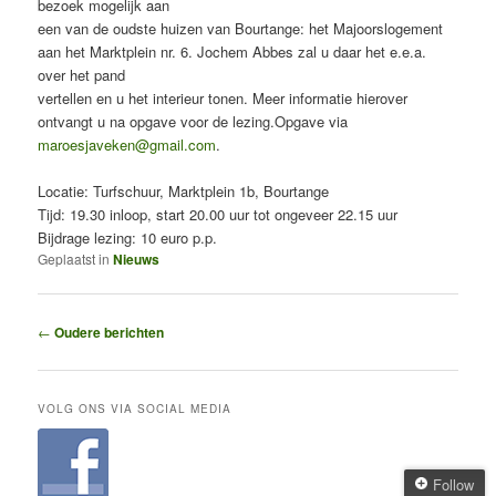
bezoek mogelijk aan
een van de oudste huizen van Bourtange: het Majoorslogement
aan het Marktplein nr. 6. Jochem Abbes zal u daar het e.e.a.
over het pand
vertellen en u het interieur tonen. Meer informatie hierover
ontvangt u na opgave voor de lezing.Opgave via
maroesjaveken@gmail.com
.
Locatie: Turfschuur, Marktplein 1b, Bourtange
Tijd: 19.30 inloop, start 20.00 uur tot ongeveer 22.15 uur
Bijdrage lezing: 10 euro p.p.
Geplaatst in
Nieuws
Bericht
←
Oudere berichten
navigatie
VOLG ONS VIA SOCIAL MEDIA
Follow