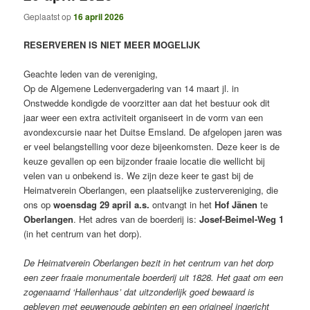
Geplaatst op
16 april 2026
RESERVEREN IS NIET MEER MOGELIJK
Geachte leden van de vereniging,
Op de Algemene Ledenvergadering van 14 maart jl. in
Onstwedde kondigde de voorzitter aan dat het bestuur ook dit
jaar weer een extra activiteit organiseert in de vorm van een
avondexcursie naar het Duitse Emsland. De afgelopen jaren was
er veel belangstelling voor deze bijeenkomsten. Deze keer is de
keuze gevallen op een bijzonder fraaie locatie die wellicht bij
velen van u onbekend is. We zijn deze keer te gast bij de
Heimatverein Oberlangen, een plaatselijke zustervereniging, die
ons op
woensdag 29 april a.s.
ontvangt in het
Hof Jänen
te
Oberlangen
. Het adres van de boerderij is:
Josef-Beimel-Weg 1
(in het centrum van het dorp).
De Heimatverein Oberlangen bezit in het centrum van het dorp
een zeer fraaie monumentale boerderij uit 1828. Het gaat om een
zogenaamd ‘Hallenhaus’ dat uitzonderlijk goed bewaard is
gebleven met eeuwenoude gebinten en een origineel ingericht