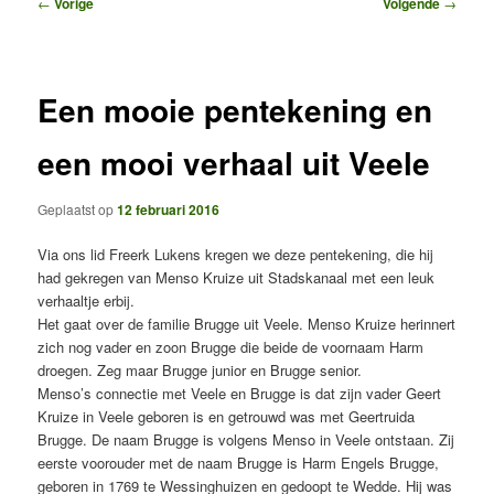
Bericht
←
Vorige
Volgende
→
navigatie
Een mooie pentekening en
een mooi verhaal uit Veele
Geplaatst op
12 februari 2016
Via ons lid Freerk Lukens kregen we deze pentekening, die hij
had gekregen van Menso Kruize uit Stadskanaal met een leuk
verhaaltje erbij.
Het gaat over de familie Brugge uit Veele. Menso Kruize herinnert
zich nog vader en zoon Brugge die beide de voornaam Harm
droegen. Zeg maar Brugge junior en Brugge senior.
Menso’s connectie met Veele en Brugge is dat zijn vader Geert
Kruize in Veele geboren is en getrouwd was met Geertruida
Brugge. De naam Brugge is volgens Menso in Veele ontstaan. Zij
eerste voorouder met de naam Brugge is Harm Engels Brugge,
geboren in 1769 te Wessinghuizen en gedoopt te Wedde. Hij was