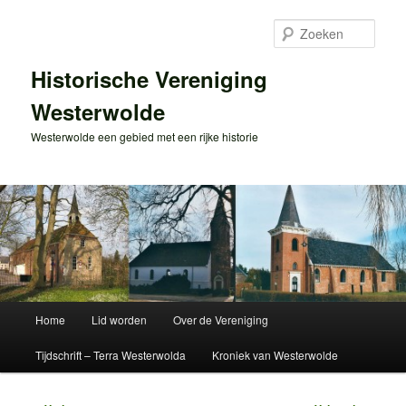
Spring
naar
Zoek
de
primaire
Historische Vereniging
inhoud
Westerwolde
Westerwolde een gebied met een rijke historie
Hoofdmenu
Home
Lid worden
Over de Vereniging
Tijdschrift – Terra Westerwolda
Kroniek van Westerwolde