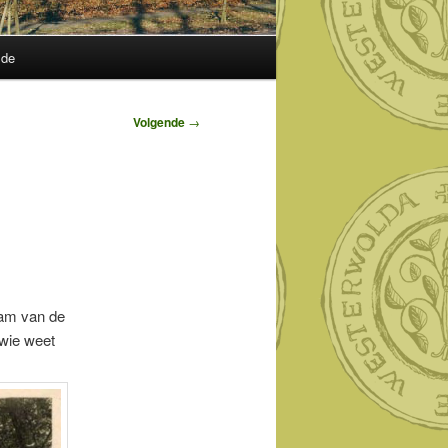
lde
Volgende
→
aam van de
 wie weet