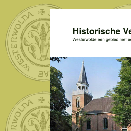
Spring
naar
de
Historische V
primaire
Westerwolde een gebied met een
inhoud