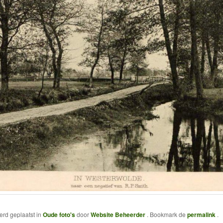
werd geplaatst in
Oude foto's
door
Website Beheerder
. Bookmark de
permalink
.