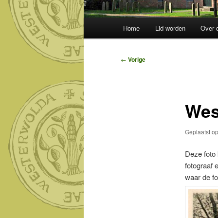
Hoofdmenu
Home
Lid worden
Over 
Bericht
←
Vorige
navigatie
Wes
Geplaatst o
Deze foto 
fotograaf 
waar de f