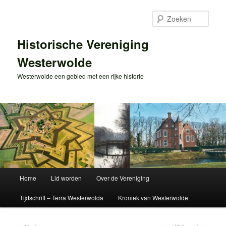
Spring
naar
Zoek
de
primaire
Historische Vereniging
inhoud
Westerwolde
Westerwolde een gebied met een rijke historie
Hoofdmenu
Home
Lid worden
Over de Vereniging
Tijdschrift – Terra Westerwolda
Kroniek van Westerwolde