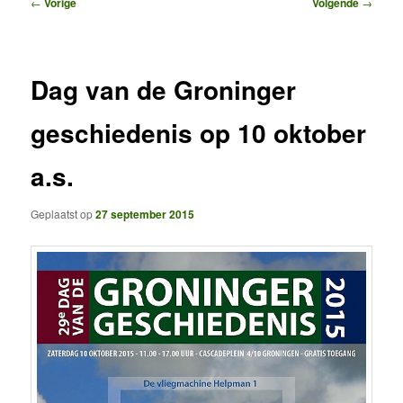
Bericht
←
Vorige
Volgende
→
navigatie
Dag van de Groninger
geschiedenis op 10 oktober
a.s.
Geplaatst op
27 september 2015