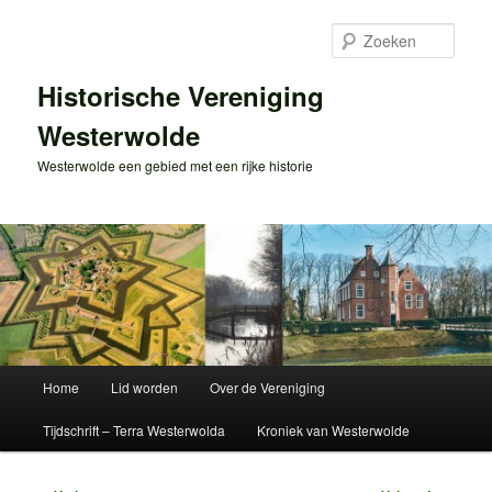
Spring
naar
Zoek
de
primaire
Historische Vereniging
inhoud
Westerwolde
Westerwolde een gebied met een rijke historie
Hoofdmenu
Home
Lid worden
Over de Vereniging
Tijdschrift – Terra Westerwolda
Kroniek van Westerwolde