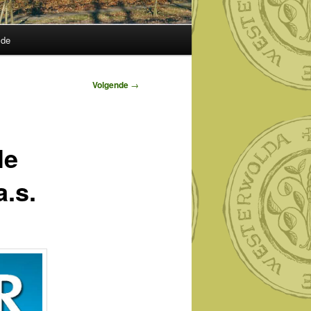
lde
Volgende
→
le
.s.