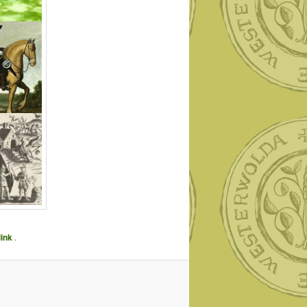
link
.