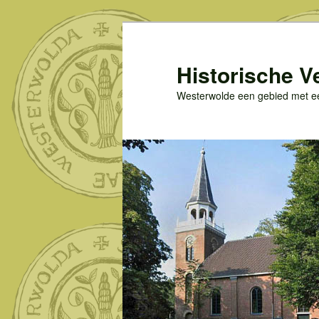
Spring
naar
de
Historische V
primaire
Westerwolde een gebied met een
inhoud