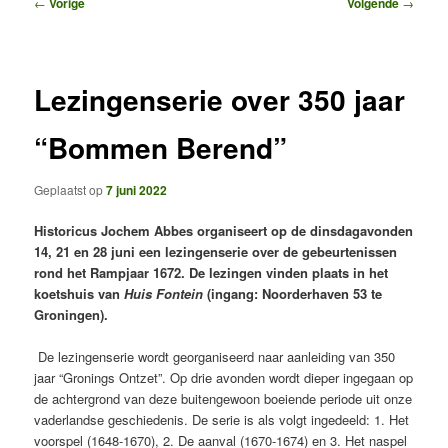
Bericht
←
Vorige
Volgende
→
navigatie
Lezingenserie over 350 jaar
“Bommen Berend”
Geplaatst op
7 juni 2022
Historicus Jochem Abbes organiseert op de dinsdagavonden
14, 21 en 28 juni een lezingenserie over de gebeurtenissen
rond het Rampjaar 1672. De lezingen vinden plaats in het
koetshuis van
Huis Fontein
(ingang: Noorderhaven 53 te
Groningen).
De lezingenserie wordt georganiseerd naar aanleiding van 350
jaar “Gronings Ontzet”. Op drie avonden wordt dieper ingegaan op
de achtergrond van deze buitengewoon boeiende periode uit onze
vaderlandse geschiedenis. De serie is als volgt ingedeeld: 1. Het
voorspel (1648-1670), 2. De aanval (1670-1674) en 3. Het naspel