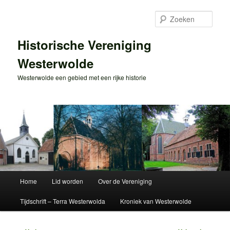
Spring
naar
Zoek
de
primaire
Historische Vereniging
inhoud
Westerwolde
Westerwolde een gebied met een rijke historie
Hoofdmenu
Home
Lid worden
Over de Vereniging
Tijdschrift – Terra Westerwolda
Kroniek van Westerwolde