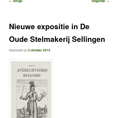
Bericht
←
Vorige
Volgende
→
navigatie
Nieuwe expositie in De
Oude Stelmakerij Sellingen
Geplaatst op
3 oktober 2015