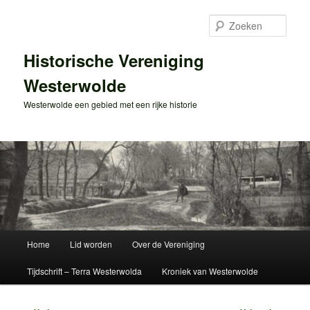
Spring
naar
Zoek
de
primaire
Historische Vereniging
inhoud
Westerwolde
Westerwolde een gebied met een rijke historie
Hoofdmenu
Home
Lid worden
Over de Vereniging
Tijdschrift – Terra Westerwolda
Kroniek van Westerwolde