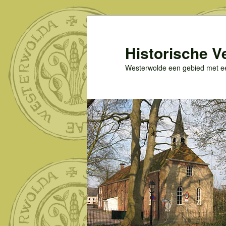
Spring
naar
de
Historische V
primaire
Westerwolde een gebied met een
inhoud