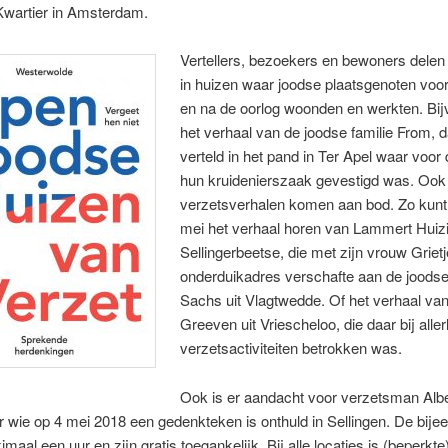
Kwartier in Amsterdam.
Vertellers, bezoekers en bewoners delen
in huizen waar joodse plaatsgenoten voor,
en na de oorlog woonden en werkten. Bij
het verhaal van de joodse familie From, d
verteld in het pand in Ter Apel waar voor 
hun kruidenierszaak gevestigd was. Ook
verzetsverhalen komen aan bod. Zo kunt
mei het verhaal horen van Lammert Huizi
Sellingerbeetse, die met zijn vrouw Griet
onderduikadres verschafte aan de joodse
Sachs uit Vlagtwedde. Of het verhaal van
Greeven uit Vriescheloo, die daar bij aller
verzetsactiviteiten betrokken was.
Ook is er aandacht voor verzetsman Albe
 wie op 4 mei 2018 een gedenkteken is onthuld in Sellingen. De bij
maal een uur en zijn gratis toegankelijk. Bij alle locaties is (beperkte