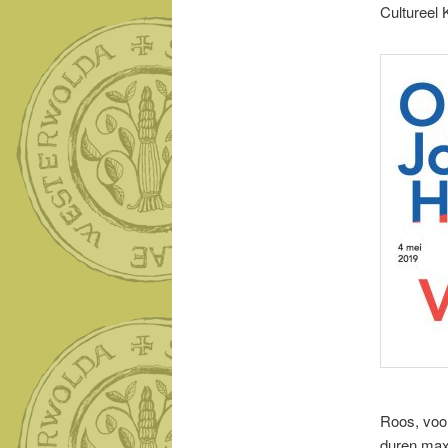
Cultureel 
Roos, voor
duren maxi