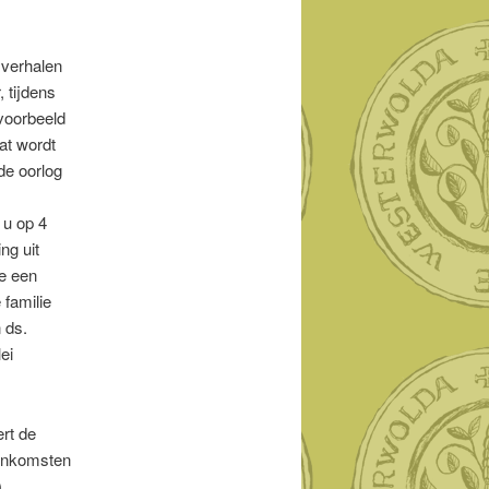
 verhalen
 tijdens
voorbeeld
at wordt
de oorlog
 u op 4
ng uit
je een
 familie
 ds.
lei
rt de
eenkomsten
)