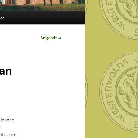
lde
Volgende
→
van
 Joodse
t
et Joods