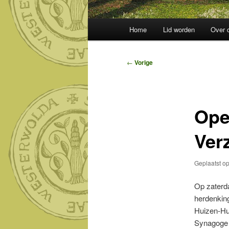
Hoofdmenu
Home
Lid worden
Over 
Bericht
←
Vorige
navigatie
Ope
Ver
Geplaatst o
Op zaterda
herdenkin
Huizen-Hui
Synagoge 