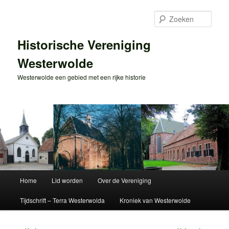
Spring
naar
Zoek
de
primaire
Historische Vereniging
inhoud
Westerwolde
Westerwolde een gebied met een rijke historie
Hoofdmenu
Home
Lid worden
Over de Vereniging
Tijdschrift – Terra Westerwolda
Kroniek van Westerwolde