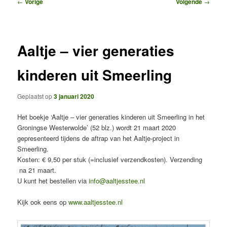
Bericht
←
Vorige
Volgende
→
navigatie
Aaltje – vier generaties
kinderen uit Smeerling
Geplaatst op
3 januari 2020
Het boekje ‘Aaltje – vier generaties kinderen uit Smeerling in het
Groningse Westerwolde’ (52 blz.) wordt 21 maart 2020
gepresenteerd tijdens de aftrap van het Aaltje-project in
Smeerling.
Kosten: € 9,50 per stuk (=inclusief verzendkosten). Verzending
na 21 maart.
U kunt het bestellen via
info@aaltjesstee.nl
Kijk ook eens op
www.aaltjesstee.nl