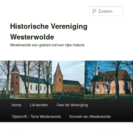
Spring
naar
Zoek
de
primaire
Historische Vereniging
inhoud
Westerwolde
Westerwolde een gebied met een rijke historie
Hoofdmenu
Home
Lid worden
Over de Vereniging
Tijdschrift – Terra Westerwolda
Kroniek van Westerwolde