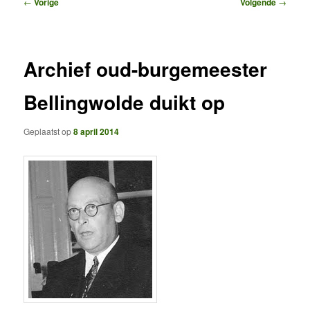
Bericht
←
Vorige
Volgende
→
navigatie
Archief oud-burgemeester
Bellingwolde duikt op
Geplaatst op
8 april 2014