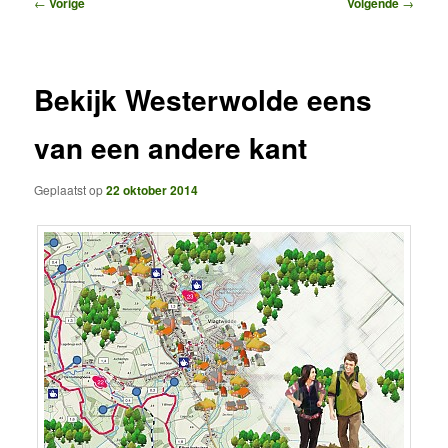
Bericht
←
Vorige
Volgende
→
navigatie
Bekijk Westerwolde eens
van een andere kant
Geplaatst op
22 oktober 2014