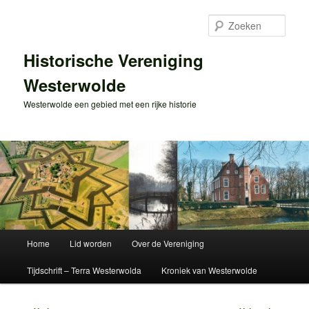
Spring
naar
Zoek
de
primaire
Historische Vereniging
inhoud
Westerwolde
Westerwolde een gebied met een rijke historie
Hoofdmenu
Home
Lid worden
Over de Vereniging
Tijdschrift – Terra Westerwolda
Kroniek van Westerwolde