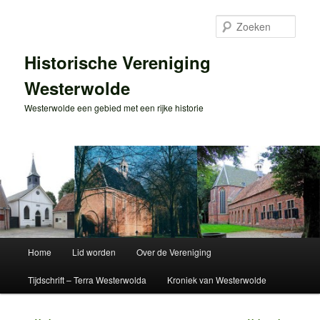
Spring
naar
Zoek
de
primaire
Historische Vereniging
inhoud
Westerwolde
Westerwolde een gebied met een rijke historie
Hoofdmenu
Home
Lid worden
Over de Vereniging
Tijdschrift – Terra Westerwolda
Kroniek van Westerwolde