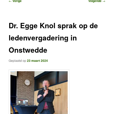
Bericht
←
Vorige
Volgende
→
navigatie
Dr. Egge Knol sprak op de
ledenvergadering in
Onstwedde
Geplaatst op
23 maart 2024