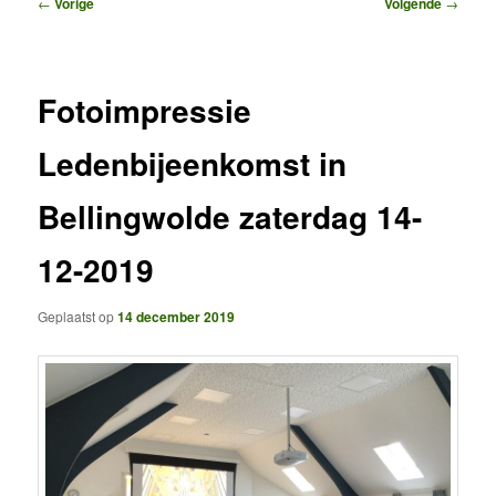
Bericht
←
Vorige
Volgende
→
navigatie
Fotoimpressie
Ledenbijeenkomst in
Bellingwolde zaterdag 14-
12-2019
Geplaatst op
14 december 2019