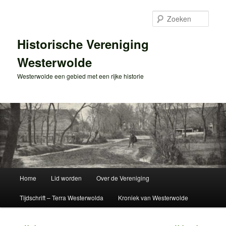
Spring
naar
Zoek
de
primaire
Historische Vereniging
inhoud
Westerwolde
Westerwolde een gebied met een rijke historie
Hoofdmenu
Home
Lid worden
Over de Vereniging
Tijdschrift – Terra Westerwolda
Kroniek van Westerwolde