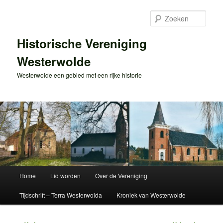
Spring
naar
Zoek
de
primaire
Historische Vereniging
inhoud
Westerwolde
Westerwolde een gebied met een rijke historie
Hoofdmenu
Home
Lid worden
Over de Vereniging
Tijdschrift – Terra Westerwolda
Kroniek van Westerwolde