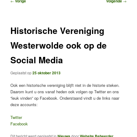
Bericht
←
Vorige
Volgende
→
navigatie
Historische Vereniging
Westerwolde ook op de
Social Media
Geplaatst op
25 oktober 2013
Ook een historische vereniging blijft niet in de historie steken.
Daarom kunt u ons vanaf heden ook volgen op Twitter en ons
“leuk vinden” op Facebook. Onderstaand vindt u de links naar
deze accounts:
Twitter
Facebook
Dit bericht werd geplaatst in
Nieuws
door
Website Beheerder
.