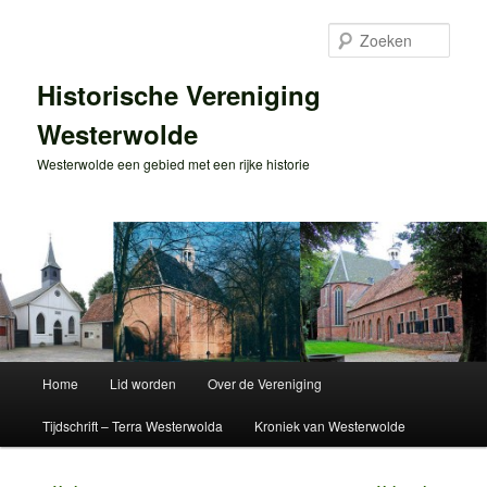
Spring
naar
Zoek
de
primaire
Historische Vereniging
inhoud
Westerwolde
Westerwolde een gebied met een rijke historie
Hoofdmenu
Home
Lid worden
Over de Vereniging
Tijdschrift – Terra Westerwolda
Kroniek van Westerwolde