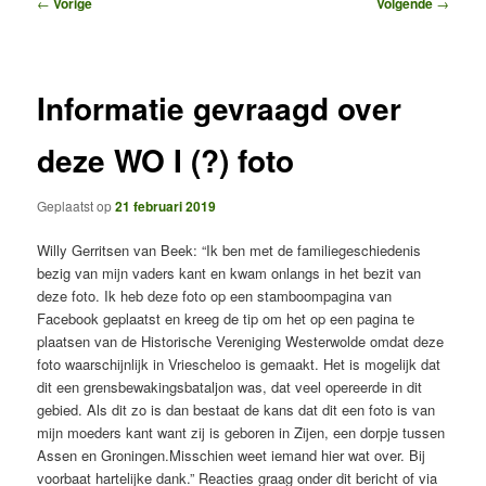
Bericht
←
Vorige
Volgende
→
navigatie
Informatie gevraagd over
deze WO I (?) foto
Geplaatst op
21 februari 2019
Willy Gerritsen van Beek: “Ik ben met de familiegeschiedenis
bezig van mijn vaders kant en kwam onlangs in het bezit van
deze foto. Ik heb deze foto op een stamboompagina van
Facebook geplaatst en kreeg de tip om het op een pagina te
plaatsen van de Historische Vereniging Westerwolde omdat deze
foto waarschijnlijk in Vriescheloo is gemaakt. Het is mogelijk dat
dit een grensbewakingsbataljon was, dat veel opereerde in dit
gebied. Als dit zo is dan bestaat de kans dat dit een foto is van
mijn moeders kant want zij is geboren in Zijen, een dorpje tussen
Assen en Groningen.Misschien weet iemand hier wat over. Bij
voorbaat hartelijke dank.” Reacties graag onder dit bericht of via