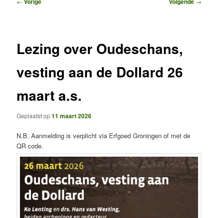
Bericht
←
Vorige
Volgende
→
navigatie
Lezing over Oudeschans,
vesting aan de Dollard 26
maart a.s.
Geplaatst op
11 maart 2026
N.B. Aanmelding is verplicht via Erfgoed Groningen of met de
QR code.