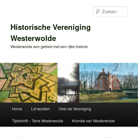
Spring
naar
Zoek
de
primaire
Historische Vereniging
inhoud
Westerwolde
Westerwolde een gebied met een rijke historie
Hoofdmenu
Home
Lid worden
Over de Vereniging
Tijdschrift – Terra Westerwolda
Kroniek van Westerwolde