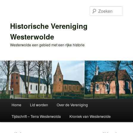
Spring
naar
Zoek
de
primaire
Historische Vereniging
inhoud
Westerwolde
Westerwolde een gebied met een rijke historie
Hoofdmenu
Home
Lid worden
Over de Vereniging
Tijdschrift – Terra Westerwolda
Kroniek van Westerwolde