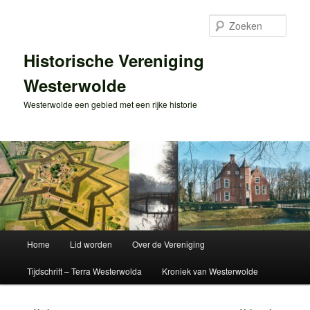
Spring
naar
Zoek
de
primaire
Historische Vereniging
inhoud
Westerwolde
Westerwolde een gebied met een rijke historie
Hoofdmenu
Home
Lid worden
Over de Vereniging
Tijdschrift – Terra Westerwolda
Kroniek van Westerwolde