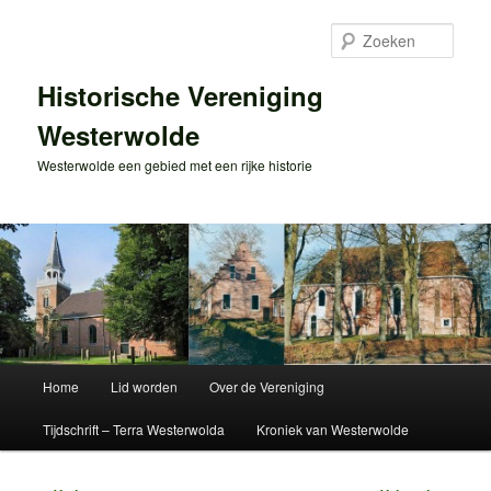
Spring
naar
Zoek
de
primaire
Historische Vereniging
inhoud
Westerwolde
Westerwolde een gebied met een rijke historie
Hoofdmenu
Home
Lid worden
Over de Vereniging
Tijdschrift – Terra Westerwolda
Kroniek van Westerwolde