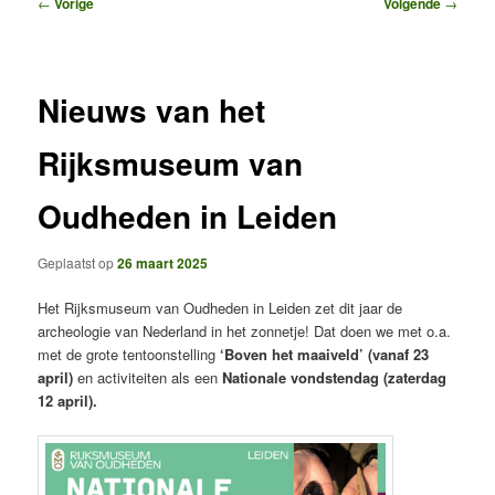
Bericht
←
Vorige
Volgende
→
navigatie
Nieuws van het
Rijksmuseum van
Oudheden in Leiden
Geplaatst op
26 maart 2025
Het Rijksmuseum van Oudheden in Leiden zet dit jaar de
archeologie van Nederland in het zonnetje! Dat doen we met o.a.
met de grote tentoonstelling
‘Boven het maaiveld’ (vanaf 23
april)
en activiteiten als een
Nationale vondstendag (zaterdag
12 april).