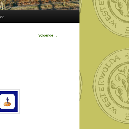
lde
Volgende
→