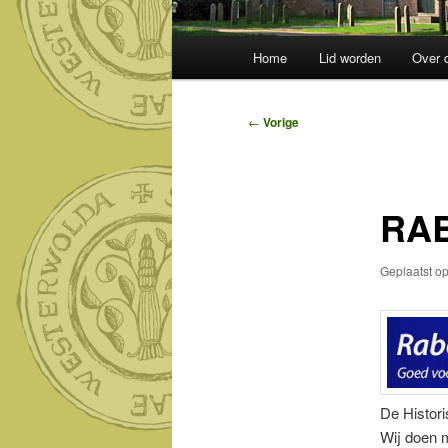
Hoofdmenu
Home
Lid worden
Over 
Bericht
←
Vorige
navigatie
RA
Geplaatst o
De Histor
Wij doen 