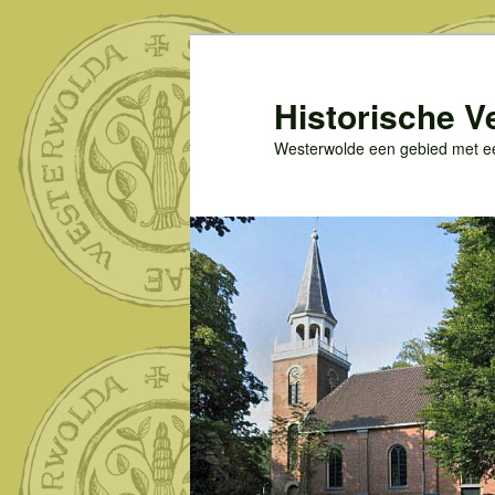
Spring
naar
de
Historische V
primaire
Westerwolde een gebied met een
inhoud