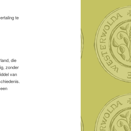
ertaling te
land, die
ig, zonder
iddel van
schiedenis.
 een