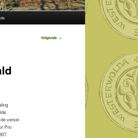
lde
Volgende
→
ald
ling
lds
 de versie
or Pro
807.