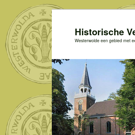
Spring
naar
de
Historische V
primaire
Westerwolde een gebied met een
inhoud