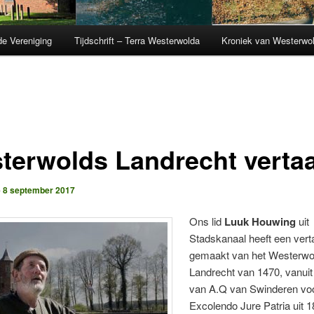
de Vereniging
Tijdschrift – Terra Westerwolda
Kroniek van Westerwo
terwolds Landrecht verta
p
8 september 2017
Ons lid
Luuk Houwing
uit
Stadskanaal heeft een verta
gemaakt van het Westerwo
Landrecht van 1470, vanuit
van A.Q van Swinderen vo
Excolendo Jure Patria uit 1