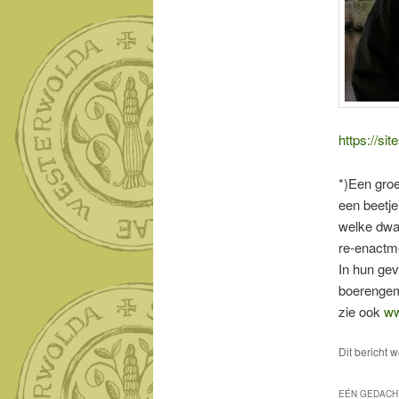
https://si
*)Een groe
een beetje
welke dwan
re-enactme
In hun gev
boerengem
zie ook
ww
Dit bericht 
EÉN GEDACH