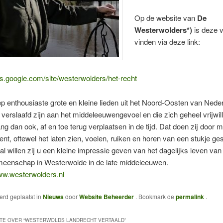
Op de website van
De
Westerwolders*)
is deze v
vinden via deze link:
tes.google.com/site/westerwolders/het-recht
p enthousiaste grote en kleine lieden uit het Noord-Oosten van Neder
 verslaafd zijn aan het middeleeuwengevoel en die zich geheel vrijwill
g dan ook, af en toe terug verplaatsen in de tijd. Dat doen zij door m
nt, oftewel het laten zien, voelen, ruiken en horen van een stukje ge
al willen zij u een kleine impressie geven van het dagelijks leven van
eenschap in Westerwolde in de late middeleeuwen.
w.westerwolders.nl
werd geplaatst in
Nieuws
door
Website Beheerder
. Bookmark de
permalink
.
TE OVER “
WESTERWOLDS LANDRECHT VERTAALD
”