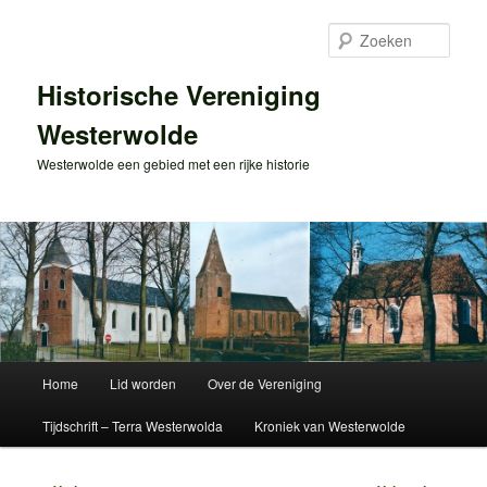
Spring
naar
Zoek
de
primaire
Historische Vereniging
inhoud
Westerwolde
Westerwolde een gebied met een rijke historie
Hoofdmenu
Home
Lid worden
Over de Vereniging
Tijdschrift – Terra Westerwolda
Kroniek van Westerwolde