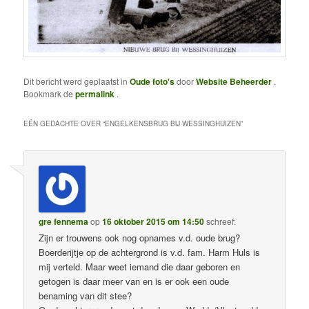
Dit bericht werd geplaatst in
Oude foto's
door
Website Beheerder
.
Bookmark de
permalink
.
EÉN GEDACHTE OVER “
ENGELKENSBRUG BIJ WESSINGHUIZEN
”
gre fennema
op
16 oktober 2015 om 14:50
schreef:
Zijn er trouwens ook nog opnames v.d. oude brug?
Boerderijtje op de achtergrond is v.d. fam. Harm Huls is
mij verteld. Maar weet iemand die daar geboren en
getogen is daar meer van en is er ook een oude
benaming van dit stee?