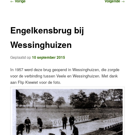
Bericht
←
Vorige
Volgende
→
navigatie
Engelkensbrug bij
Wessinghuizen
Geplaatst op
10 september 2015
In 1957 werd deze brug geopend in Wessinghuizen, die zorgde
voor de verbinding tussen Veele en Wessinghuizen. Met dank
aan Flip Kiewiet voor de foto.