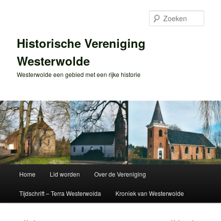
Spring
naar
Zoek
de
primaire
Historische Vereniging
inhoud
Westerwolde
Westerwolde een gebied met een rijke historie
Hoofdmenu
Home
Lid worden
Over de Vereniging
Tijdschrift – Terra Westerwolda
Kroniek van Westerwolde