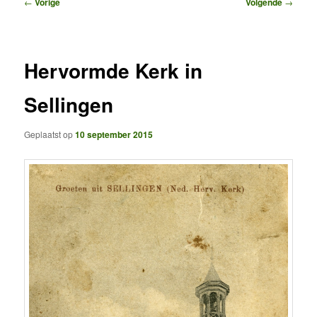
Bericht
←
Vorige
Volgende
→
navigatie
Hervormde Kerk in
Sellingen
Geplaatst op
10 september 2015