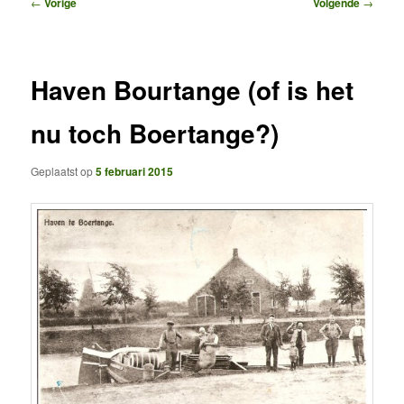
Bericht
←
Vorige
Volgende
→
navigatie
Haven Bourtange (of is het
nu toch Boertange?)
Geplaatst op
5 februari 2015