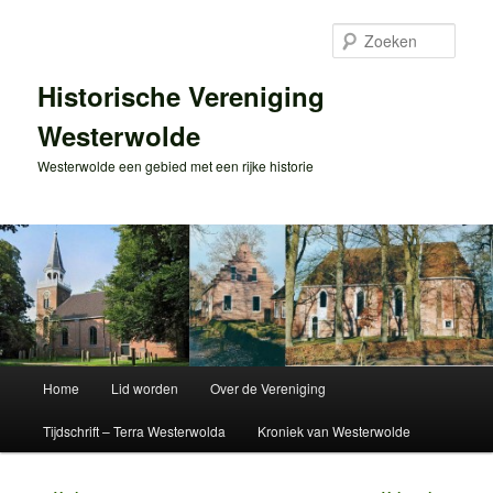
Spring
naar
Zoek
de
primaire
Historische Vereniging
inhoud
Westerwolde
Westerwolde een gebied met een rijke historie
Hoofdmenu
Home
Lid worden
Over de Vereniging
Tijdschrift – Terra Westerwolda
Kroniek van Westerwolde