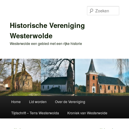
Spring
naar
Zoek
de
primaire
Historische Vereniging
inhoud
Westerwolde
Westerwolde een gebied met een rijke historie
Hoofdmenu
Home
Lid worden
Over de Vereniging
Tijdschrift – Terra Westerwolda
Kroniek van Westerwolde