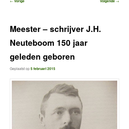
Bericht
←
Vorige
Volgende
→
navigatie
Meester – schrijver J.H.
Neuteboom 150 jaar
geleden geboren
Geplaatst op
5 februari 2015