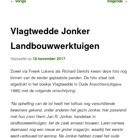
Bericht
←
Vorige
Volgende
→
navigatie
Vlagtwedde Jonker
Landbouwwerktuigen
Geplaatst op
18 november 2017
Zowel via Freerk Lukens als Richard Gerlofs kwam deze foto nog
binnen van de eerder geplaatste panden. De foto staat ook
afgedrukt in het boekje Vlagtwedde in Oude Ansichten(uitgave
1986) met de volgende omschrijving:
“Na opheffing van de tol heeft het tolhuis nog verschillende
bewoners gekend, onder anderen het gezin Jonker, hier poserend
met hun zoon Harm Jan R. Jonker, handelaar in
landbouwwerktuigen, liet de zaak ernaast bouwen. Later verrees
daarnaast nog een nieuw en groter magazijn, waarbij het eerste
werd verbouwd tot woning. Na Jonker hebben zowel het oude