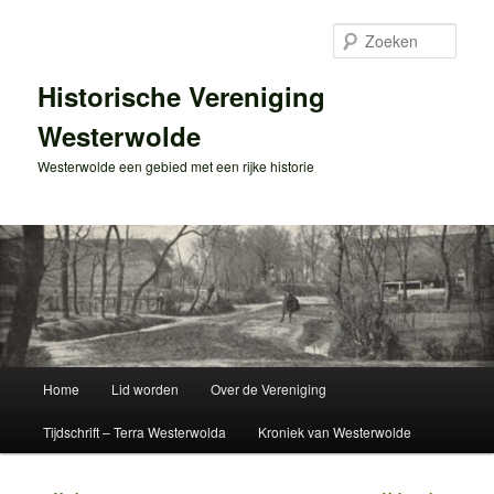
Spring
naar
Zoek
de
primaire
Historische Vereniging
inhoud
Westerwolde
Westerwolde een gebied met een rijke historie
Hoofdmenu
Home
Lid worden
Over de Vereniging
Tijdschrift – Terra Westerwolda
Kroniek van Westerwolde