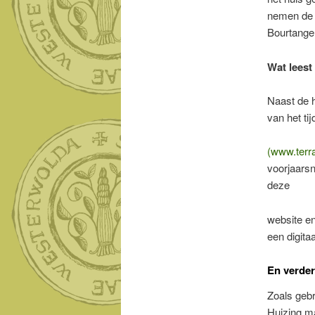
nemen de 
Bourtange
Wat leest
Naast de h
van het ti
(www.terr
voorjaars
deze
website en
een digitaa
En verde
Zoals gebr
Huizing ma