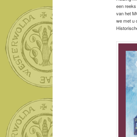
een reeks 
van het MO
we met u o
Historisc