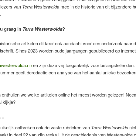
lezers van
Terra Westerwolda
mee in de historie van dit bijzondere hu
.
 u graag in
Terra Westerwolda
?
istorische artikelen dit keer ook aandacht voor een onderzoek naar d
jdschrift. Sinds 2023 worden oude jaargangen gepubliceerd op internet
awesterwolda.nl)
en zijn deze vrij toegankelijk voor belangstellenden. 
nummer geeft deredactie een analyse van het aantal unieke bezoeker
 onthullen we welke artikelen online het meest worden gelezen! Nee
l kijkje?
r…
uikelijk ontbreken ook de vaste rubrieken van
Terra Westerwolda
nie
akt in deel 22 van zijn reeks Uit de geschiedenis van Westerwolde 