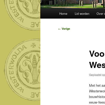
Hoofdmenu
Home
Lid worden
Over 
Bericht
←
Vorige
navigatie
Voo
Wes
Geplaatst o
Met het a
Westerwo
bouwhistor
eeuw-feest