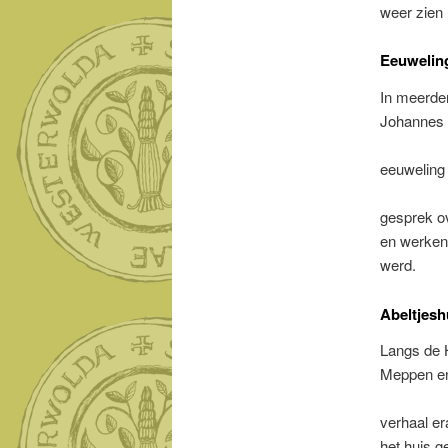
weer zien 
Eeuweling
In meerde
Johannes 
eeuweling
gesprek ov
en werken 
werd.
Abeltjesh
Langs de 
Meppen en 
verhaal e
het huis 