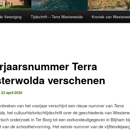
de Vereniging
Tijdschrift – Terra Westerwolda
Kroniek van Westerwo
rjaarsnummer Terra
terwolda verschenen
p
22 april 2026
anbreken van het voorjaar verschijnt een nieuw nummer van
Terra
lda
, het cultuurhistorischtijdschrift over de geschiedenis van Wester
isch onderzoek in Ter Borg tot een oorkondeuitgegeven in Blijham bij
 van de schoolhervorming. Het eerste nummer van de vijftiendejaarg