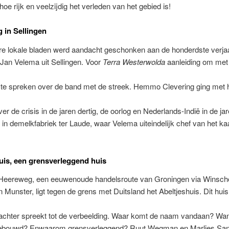
hoe rijk en veelzijdig het verleden van het gebied is!
 in Sellingen
re lokale bladen werd aandacht geschonken aan de honderdste verja
Jan Velema uit Sellingen. Voor
Terra Westerwolda
aanleiding om met
 te spreken over de band met de streek. Hemmo Clevering ging met 
er de crisis in de jaren dertig, de oorlog en Nederlands-Indië in de jar
in demelkfabriek ter Laude, waar Velema uiteindelijk chef van het k
uis, een grensverleggend huis
Heereweg, een eeuwenoude handelsroute van Groningen via Winsch
Munster, ligt tegen de grens met Duitsland het Abeltjeshuis. Dit huis
rachter spreekt tot de verbeelding. Waar komt de naam vandaan? Wan
gebouwd? Enwaarom grensverleggend? Ruut Wegman en Marlies Sa