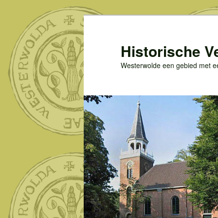
Spring
naar
de
Historische V
primaire
Westerwolde een gebied met een
inhoud