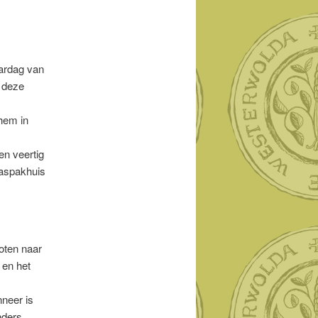
ardag van
 deze
hem in
en veertig
aaspakhuis
oten naar
 en het
neer is
nders