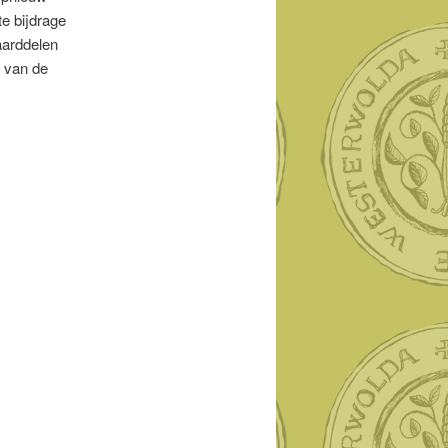
e bijdrage
aarddelen
s van de