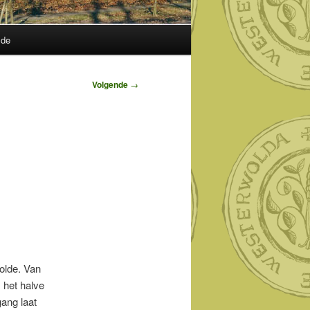
lde
Volgende
→
wolde. Van
 het halve
ang laat