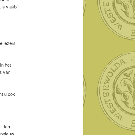
is vlakbij
e lezers
In het
s van
mt u ook
t. Jan
opnieuw