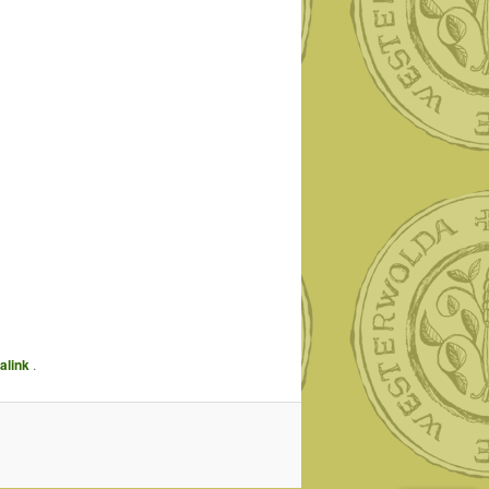
alink
.