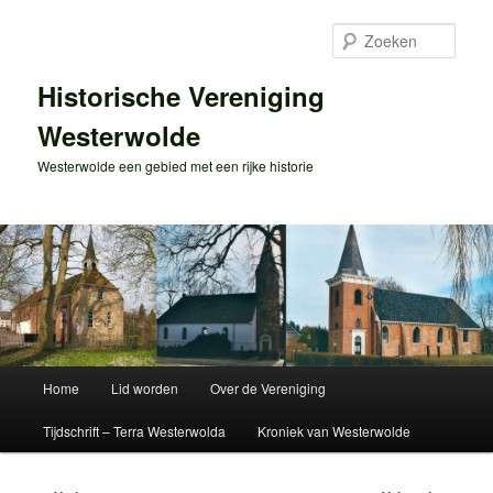
Spring
naar
Zoek
de
primaire
Historische Vereniging
inhoud
Westerwolde
Westerwolde een gebied met een rijke historie
Hoofdmenu
Home
Lid worden
Over de Vereniging
Tijdschrift – Terra Westerwolda
Kroniek van Westerwolde