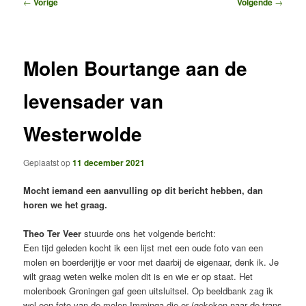
Bericht
←
Vorige
Volgende
→
navigatie
Molen Bourtange aan de
levensader van
Westerwolde
Geplaatst op
11 december 2021
Mocht iemand een aanvulling op dit bericht hebben, dan
horen we het graag.
Theo Ter Veer
stuurde ons het volgende bericht:
Een tijd geleden kocht ik een lijst met een oude foto van een
molen en boerderijtje er voor met daarbij de eigenaar, denk ik. Je
wilt graag weten welke molen dit is en wie er op staat. Het
molenboek Groningen gaf geen uitsluitsel. Op beeldbank zag ik
wel een foto van de molen Imminga die er (gekeken naar de trans