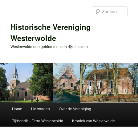
Spring
naar
Zoek
de
primaire
Historische Vereniging
inhoud
Westerwolde
Westerwolde een gebied met een rijke historie
Hoofdmenu
Home
Lid worden
Over de Vereniging
Tijdschrift – Terra Westerwolda
Kroniek van Westerwolde