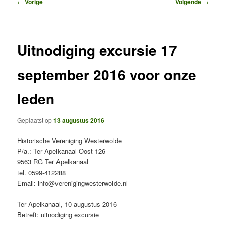
Bericht
←
Vorige
Volgende
→
navigatie
Uitnodiging excursie 17
september 2016 voor onze
leden
Geplaatst op
13 augustus 2016
Historische Vereniging Westerwolde
P/a.: Ter Apelkanaal Oost 126
9563 RG Ter Apelkanaal
tel. 0599-412288
Email: info@verenigingwesterwolde.nl
Ter Apelkanaal, 10 augustus 2016
Betreft: uitnodiging excursie