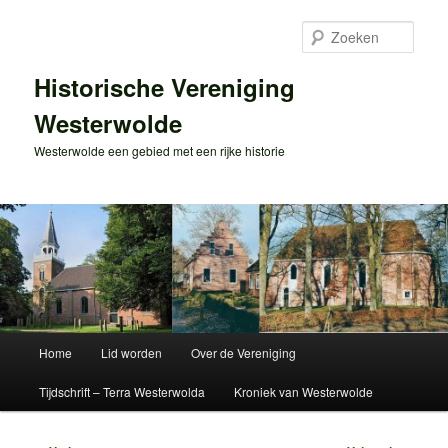
Spring
naar
Zoek
de
primaire
Historische Vereniging
inhoud
Westerwolde
Westerwolde een gebied met een rijke historie
Hoofdmenu
Home
Lid worden
Over de Vereniging
Tijdschrift – Terra Westerwolda
Kroniek van Westerwolde