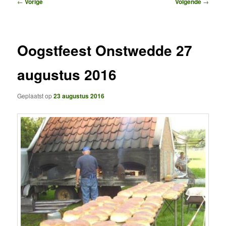
Bericht
←
Vorige
Volgende
→
navigatie
Oogstfeest Onstwedde 27
augustus 2016
Geplaatst op
23 augustus 2016