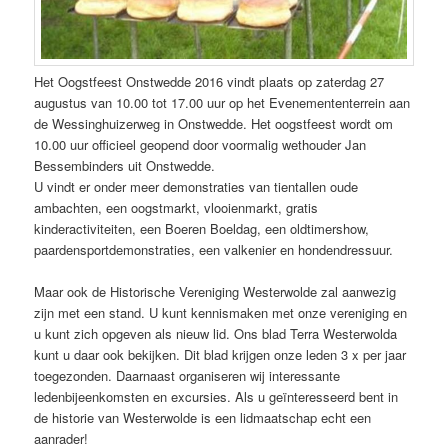
Het Oogstfeest Onstwedde 2016 vindt plaats op zaterdag 27
augustus van 10.00 tot 17.00 uur op het Evenemententerrein aan
de Wessinghuizerweg in Onstwedde. Het oogstfeest wordt om
10.00 uur officieel geopend door voormalig wethouder Jan
Bessembinders uit Onstwedde.
U vindt er onder meer demonstraties van tientallen oude
ambachten, een oogstmarkt, vlooienmarkt, gratis
kinderactiviteiten, een Boeren Boeldag, een oldtimershow,
paardensportdemonstraties, een valkenier en hondendressuur.
Maar ook de Historische Vereniging Westerwolde zal aanwezig
zijn met een stand. U kunt kennismaken met onze vereniging en
u kunt zich opgeven als nieuw lid. Ons blad Terra Westerwolda
kunt u daar ook bekijken. Dit blad krijgen onze leden 3 x per jaar
toegezonden. Daarnaast organiseren wij interessante
ledenbijeenkomsten en excursies. Als u geïnteresseerd bent in
de historie van Westerwolde is een lidmaatschap echt een
aanrader!