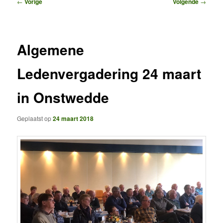
Bericht
←
Vorige
Volgende
→
navigatie
Algemene
Ledenvergadering 24 maart
in Onstwedde
Geplaatst op
24 maart 2018