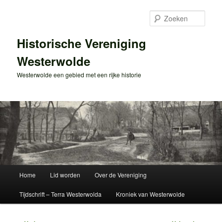
Spring
naar
Zoek
de
primaire
Historische Vereniging
inhoud
Westerwolde
Westerwolde een gebied met een rijke historie
Hoofdmenu
Home
Lid worden
Over de Vereniging
Tijdschrift – Terra Westerwolda
Kroniek van Westerwolde