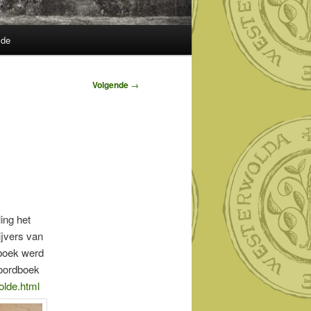
lde
Volgende
→
ing het
jvers van
 boek werd
Noordboek
olde.html