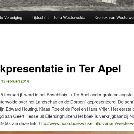
de Vereniging
Tijdschrift – Terra Westerwolda
Kroniek van Westerwo
kpresentatie in Ter Apel
p
15 februari 2014
5 februari jl. werd in het Boschhuis in Ter Apel onder grote belangstell
terwolde over het Landschap en de Dorpen” gepresenteerd. De schri
ijn Edward Houting, Klaas Roelof de Poel en Hans Vrijer. Het eerste
d aan Geert Hesse uit Ellersinghuizen.Het boek is verkrijgbaar bij 
19,50. Zie deze link:
http://www.noordboekwinkel.nl/diversen/westerw