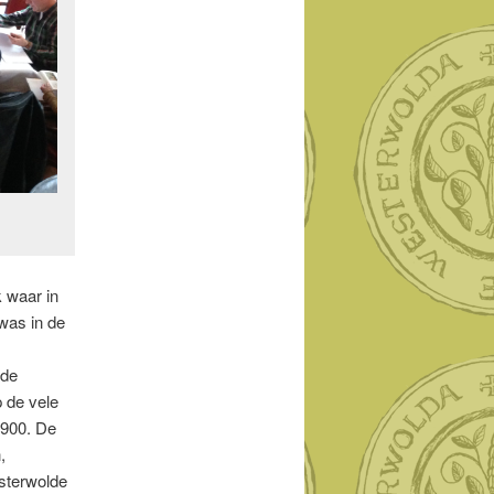
k waar in
 was in de
 de
 de vele
1900. De
,
sterwolde