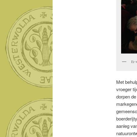
Er w
Met behulp
vroeger ti
dorpen de
markegeno
gemeenscha
boerderijt
aanleg van
natuuront