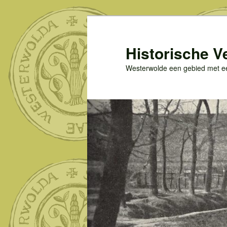
Spring
naar
de
Historische V
primaire
Westerwolde een gebied met een
inhoud