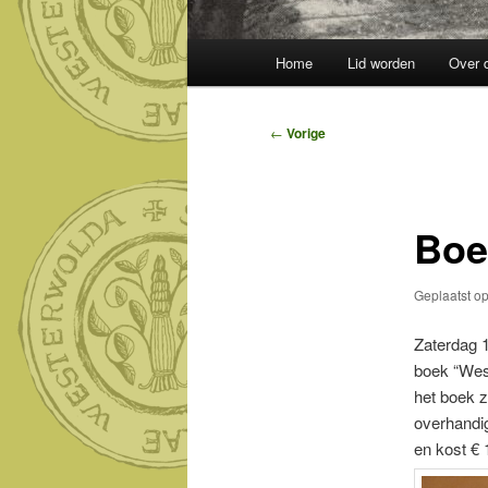
Hoofdmenu
Home
Lid worden
Over 
Bericht
←
Vorige
navigatie
Boe
Geplaatst o
Zaterdag 1
boek “Wes
het boek z
overhandig
en kost € 