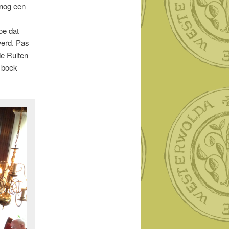
 nog een
oe dat
werd. Pas
de Ruiten
 boek