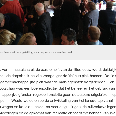
as heel veel belangstelling voor de presentatie van het boek
 van minuutplans uit de eerste helft van de 19de eeuw wordt duidelij
jden de dorpsbrink en zijn voorganger de ‘tie’ hun plek hadden. De tie
 gemeenschappelijke plek waar de markegenoten vergaderden. Een
otschap was een boerencollectief dat het beheer en het gebruik van
ppelijke gronden regelde.Tenslotte gaan de auteurs uitgebreid in op
ypen in Westerwolde en op de ontwikkeling van het landschap vanaf 
 wegen en kanalen, heide- en veenontginningen, de ruilverkavelingen
wikkelingen en de opkomst van recreatie en toerisme hebben van We