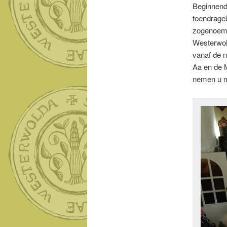
Beginnend
toendrageb
zogenoemde
Westerwol
vanaf de n
Aa en de M
nemen u m