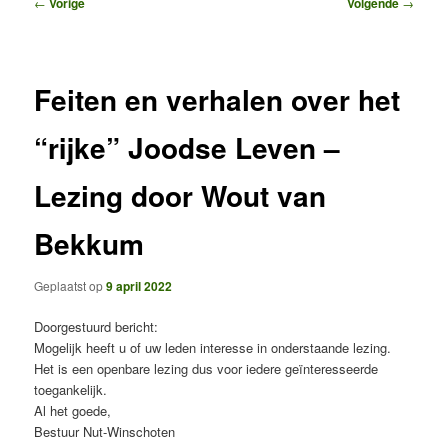
Bericht
←
Vorige
Volgende
→
navigatie
Feiten en verhalen over het
“rijke” Joodse Leven –
Lezing door Wout van
Bekkum
Geplaatst op
9 april 2022
Doorgestuurd bericht:
Mogelijk heeft u of uw leden interesse in onderstaande lezing.
Het is een openbare lezing dus voor iedere geïnteresseerde
toegankelijk.
Al het goede,
Bestuur Nut-Winschoten