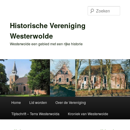
Spring
naar
Zoek
de
primaire
Historische Vereniging
inhoud
Westerwolde
Westerwolde een gebied met een rijke historie
Hoofdmenu
Home
Lid worden
Over de Vereniging
Tijdschrift – Terra Westerwolda
Kroniek van Westerwolde