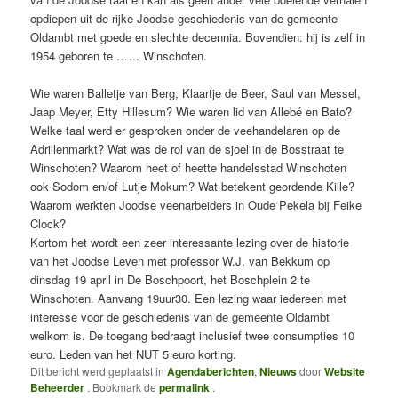
opdiepen uit de rijke Joodse geschiedenis van de gemeente
Oldambt met goede en slechte decennia. Bovendien: hij is zelf in
1954 geboren te …… Winschoten.
Wie waren Balletje van Berg, Klaartje de Beer, Saul van Messel,
Jaap Meyer, Etty Hillesum? Wie waren lid van Allebé en Bato?
Welke taal werd er gesproken onder de veehandelaren op de
Adrillenmarkt? Wat was de rol van de sjoel in de Bosstraat te
Winschoten? Waarom heet of heette handelsstad Winschoten
ook Sodom en/of Lutje Mokum? Wat betekent geordende Kille?
Waarom werkten Joodse veenarbeiders in Oude Pekela bij Feike
Clock?
Kortom het wordt een zeer interessante lezing over de historie
van het Joodse Leven met professor W.J. van Bekkum op
dinsdag 19 april in De Boschpoort, het Boschplein 2 te
Winschoten. Aanvang 19uur30. Een lezing waar iedereen met
interesse voor de geschiedenis van de gemeente Oldambt
welkom is. De toegang bedraagt inclusief twee consumpties 10
euro. Leden van het NUT 5 euro korting.
Dit bericht werd geplaatst in
Agendaberichten
,
Nieuws
door
Website
Beheerder
. Bookmark de
permalink
.