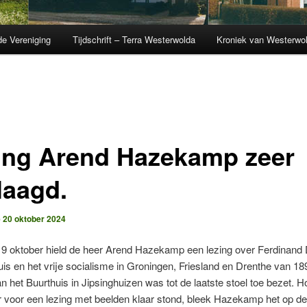
de Vereniging
Tijdschrift – Terra Westerwolda
Kroniek van Westerwo
ing Arend Hazekamp zeer
laagd.
p
20 oktober 2024
19 oktober hield de heer Arend Hazekamp een lezing over Ferdinand
s en het vrije socialisme in Groningen, Friesland en Drenthe van 18
n het Buurthuis in Jipsinghuizen was tot de laatste stoel toe bezet. 
r voor een lezing met beelden klaar stond, bleek Hazekamp het op d