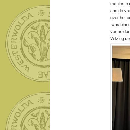
manier te 
aan de vra
over het o
was binne
vermelden 
Wilzing de