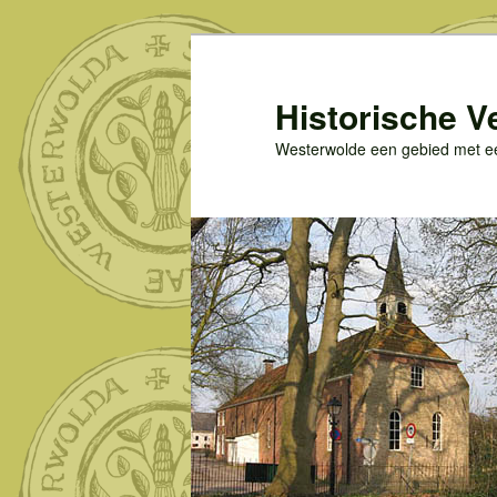
Spring
naar
de
Historische V
primaire
Westerwolde een gebied met een
inhoud