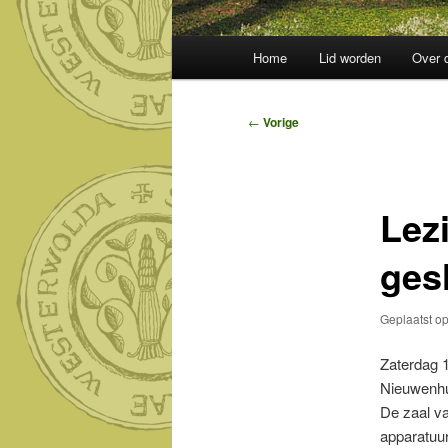
Hoofdmenu
Home
Lid worden
Over 
Bericht
←
Vorige
navigatie
Lez
ges
Geplaatst o
Zaterdag 
Nieuwenhui
De zaal va
apparatuu