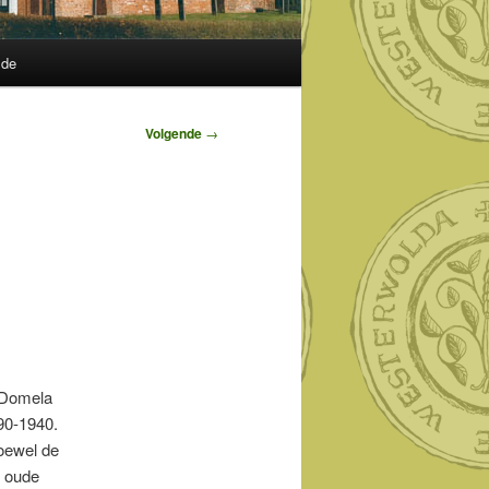
lde
Volgende
→
 Domela
90-1940.
Hoewel de
e oude