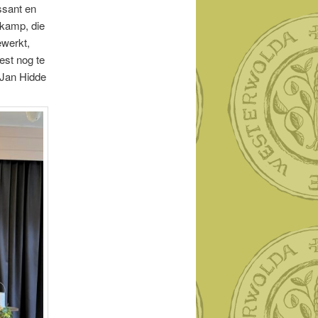
ssant en
ekamp, die
ewerkt,
est nog te
 Jan Hidde