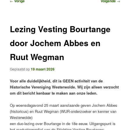
Bericht
←
Vorige
Volgende
→
navigatie
Lezing Vesting Bourtange
door Jochem Abbes en
Ruut Wegman
Geplaatst op
19 maart 2026
Voor alle duidelijkheid, dit is GEEN activiteit van de
Historische Vereniging Westerwolde. Wij zijn alleen verzocht
om dit bericht kenbaar te maken aan onze leden.
Op woensdagavond 25 maart aanstaande geven Jochem Abbes
(historicus) en Ruut Wegman (WUR-onderzoeker en kenner van
Westerwolde)
een duo-lezing over Bourtange in de 18e eeuw. Uitgangspunt is
het marketingprofiel van de Stichting Vesting Bourtange: