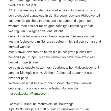
“Welkom in het jaar
1742”. De vesting en de buitenwerken van Bourtange zijn voor
een groot deel aangelegd in de 18e eeuw. Jochem Abbes vertelt
ons over de penibele internationale situatie in die jaren en
waarom men besloot tot de grootschalige uitbreiding van de
vesting. Ruut Wegman zal ons inzicht
geven in de bebouwings- en bewoningsgeschiedenis van de
vesting (gebouwen, militairen, structuur). Het zal een verrassend
verhaal worden
met nieuwe inzichten en feiten die bij het grote publiek niet
bekend zijn. In april is er als vervolg op deze duo-lezing een
bezoek mogelijk aan
een van de oudste huizen van Bourtange: het Majoorslogement
aan het Marktplein nr. 6. Jochem Abbes zal u daar het e.e.a.
over het pand
vertellen en u het interieur tonen. Meer informatie hierover
ontvangt u na opgave voor de lezing.Opgave via
maroesjaveken@gmail.com
.
Locatie: Turfschuur, Marktplein 1b, Bourtange
Tijd: 19.30 inloop, start 20.00 uur tot ongeveer 22.15 uur