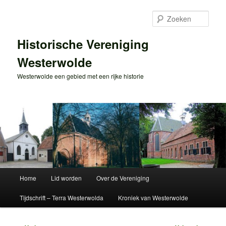
Spring
naar
Zoek
de
primaire
Historische Vereniging
inhoud
Westerwolde
Westerwolde een gebied met een rijke historie
Hoofdmenu
Home
Lid worden
Over de Vereniging
Tijdschrift – Terra Westerwolda
Kroniek van Westerwolde