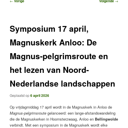
Bericht
←
Vorige
Volgende
→
navigatie
Symposium 17 april,
Magnuskerk Anloo: De
Magnus-pelgrimsroute en
het lezen van Noord-
Nederlandse landschappen
Geplaatst op
6 april 2026
Op vrijdagmiddag 17 april wordt in de Magnuskerk in Anloo de
Magnus-pelgrimsroute
gelanceerd: een lange-afstandswandeling
die de Magnuskerken in Hoornsterzwaag, Anloo en
Bellingwolde
verbindt. Met een symposium in de Magnuskerk wordt elke