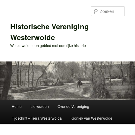
Spring
naar
Zoek
de
primaire
Historische Vereniging
inhoud
Westerwolde
Westerwolde een gebied met een rijke historie
Hoofdmenu
Home
Lid worden
Over de Vereniging
Tijdschrift – Terra Westerwolda
Kroniek van Westerwolde