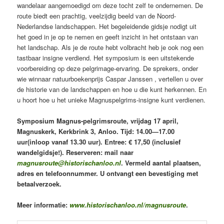
wandelaar aangemoedigd om deze tocht zelf te ondernemen. De
route biedt een prachtig, veelzijdig beeld van de Noord-
Nederlandse landschappen. Het begeleidende gidsje nodigt uit
het goed in je op te nemen en geeft inzicht in het ontstaan van
het landschap. Als je de route hebt volbracht heb je ook nog een
tastbaar insigne verdiend. Het symposium is een uitstekende
voorbereiding op deze pelgrimage-ervaring. De sprekers, onder
wie winnaar natuurboekenprijs Caspar Janssen , vertellen u over
de historie van de landschappen en hoe u die kunt herkennen. En
u hoort hoe u het unieke Magnuspelgrims-insigne kunt verdienen.
Symposium Magnus-pelgrimsroute, vrijdag 17 april,
Magnuskerk, Kerkbrink 3, Anloo. Tijd: 14.00—17.00
uur(inloop vanaf 13.30 uur). Entree: € 17,50 (inclusief
wandelgidsje!).
Reserveren: mail naar
magnusroute@historischanloo.nl
. Vermeld aantal plaatsen,
adres en telefoonnummer. U ontvangt een bevestiging met
betaalverzoek.
Meer informatie:
www.historischanloo.nl/magnusroute
.