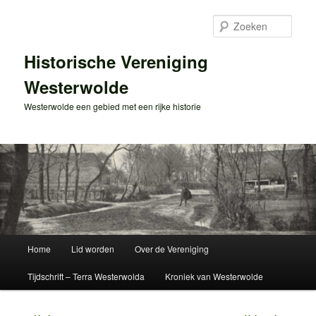
Spring
naar
Zoek
de
primaire
Historische Vereniging
inhoud
Westerwolde
Westerwolde een gebied met een rijke historie
Hoofdmenu
Home
Lid worden
Over de Vereniging
Tijdschrift – Terra Westerwolda
Kroniek van Westerwolde