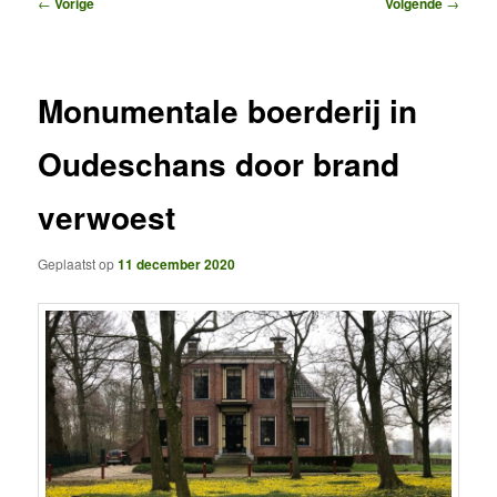
Bericht
←
Vorige
Volgende
→
navigatie
Monumentale boerderij in
Oudeschans door brand
verwoest
Geplaatst op
11 december 2020