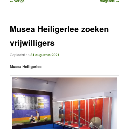
Bericht
←
Vorige
Volgende
→
navigatie
Musea Heiligerlee zoeken
vrijwilligers
Geplaatst op
31 augustus 2021
Musea Heiligerlee