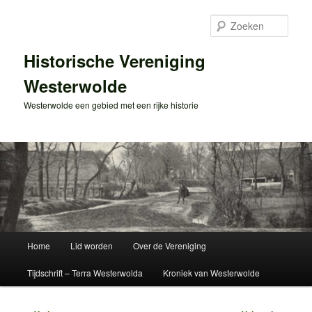
Spring
naar
Zoek
de
primaire
Historische Vereniging
inhoud
Westerwolde
Westerwolde een gebied met een rijke historie
Hoofdmenu
Home
Lid worden
Over de Vereniging
Tijdschrift – Terra Westerwolda
Kroniek van Westerwolde