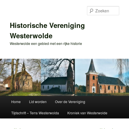
Spring
naar
Zoek
de
primaire
Historische Vereniging
inhoud
Westerwolde
Westerwolde een gebied met een rijke historie
Hoofdmenu
Home
Lid worden
Over de Vereniging
Tijdschrift – Terra Westerwolda
Kroniek van Westerwolde