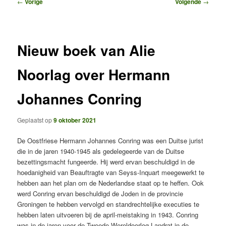
Bericht
←
Vorige
Volgende
→
navigatie
Nieuw boek van Alie
Noorlag over Hermann
Johannes Conring
Geplaatst op
9 oktober 2021
De Oostfriese Hermann Johannes Conring was een Duitse jurist
die in de jaren 1940-1945 als gedelegeerde van de Duitse
bezettingsmacht fungeerde. Hij werd ervan beschuldigd in de
hoedanigheid van Beauftragte van Seyss-Inquart meegewerkt te
hebben aan het plan om de Nederlandse staat op te heffen. Ook
werd Conring ervan beschuldigd de Joden in de provincie
Groningen te hebben vervolgd en standrechtelijke executies te
hebben laten uitvoeren bij de april-meistaking in 1943. Conring
was in de jaren voor de Tweede Wereldoorlog Landrat in de