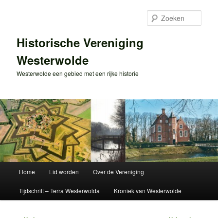
Spring
naar
Zoek
de
primaire
Historische Vereniging
inhoud
Westerwolde
Westerwolde een gebied met een rijke historie
Hoofdmenu
Home
Lid worden
Over de Vereniging
Tijdschrift – Terra Westerwolda
Kroniek van Westerwolde