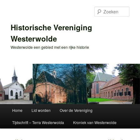
Spring
naar
Zoek
de
primaire
Historische Vereniging
inhoud
Westerwolde
Westerwolde een gebied met een rijke historie
Hoofdmenu
Home
Lid worden
Over de Vereniging
Tijdschrift – Terra Westerwolda
Kroniek van Westerwolde