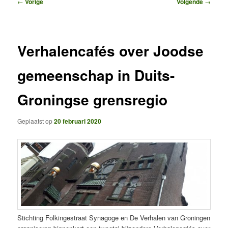
Bericht
←
Vorige
Volgende
→
navigatie
Verhalencafés over Joodse
gemeenschap in Duits-
Groningse grensregio
Geplaatst op
20 februari 2020
Stichting Folkingestraat Synagoge en De Verhalen van Groningen