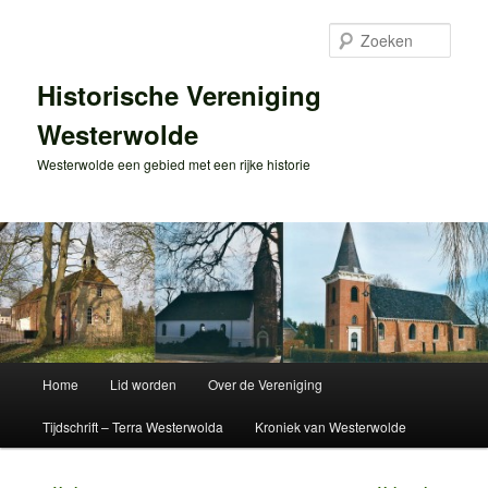
Spring
naar
Zoek
de
primaire
Historische Vereniging
inhoud
Westerwolde
Westerwolde een gebied met een rijke historie
Hoofdmenu
Home
Lid worden
Over de Vereniging
Tijdschrift – Terra Westerwolda
Kroniek van Westerwolde