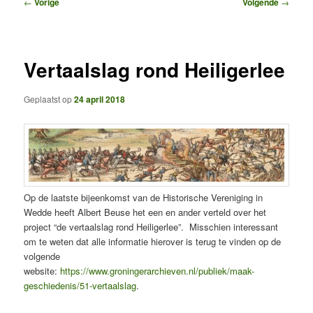
Bericht
←
Vorige
Volgende
→
navigatie
Vertaalslag rond Heiligerlee
Geplaatst op
24 april 2018
Op de laatste bijeenkomst van de Historische Vereniging in
Wedde heeft Albert Beuse het een en ander verteld over het
project “de vertaalslag rond Heiligerlee”. Misschien interessant
om te weten dat alle informatie hierover is terug te vinden op de
volgende
website:
https://www.groningerarchieven.nl/publiek/maak-
geschiedenis/51-vertaalslag
.