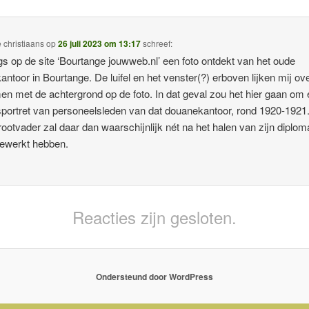
 christiaans
op
26 juli 2023 om 13:17
schreef:
s op de site ‘Bourtange jouwweb.nl’ een foto ontdekt van het oude
antoor in Bourtange. De luifel en het venster(?) erboven lijken mij ov
en met de achtergrond op de foto. In dat geval zou het hier gaan om
portret van personeelsleden van dat douanekantoor, rond 1920-1921
rootvader zal daar dan waarschijnlijk nét na het halen van zijn diplo
 gewerkt hebben.
Reacties zijn gesloten.
Ondersteund door WordPress