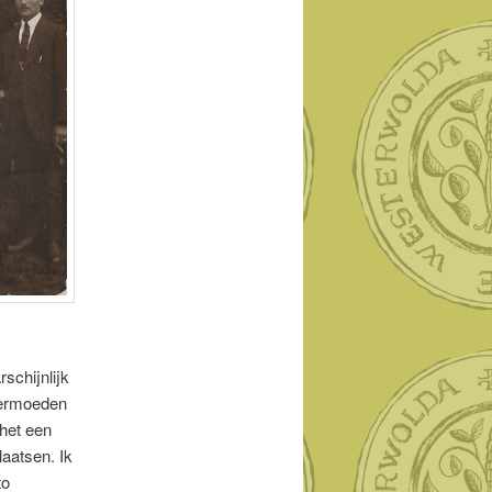
schijnlijk
 vermoeden
 het een
laatsen. Ik
to