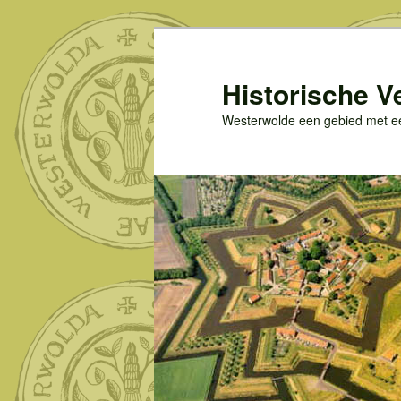
Spring
naar
de
Historische V
primaire
Westerwolde een gebied met een
inhoud