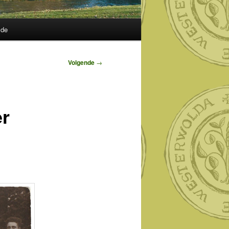
lde
Volgende
→
er