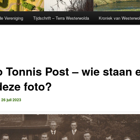
de Vereniging
Tijdschrift – Terra Westerwolda
Kroniek van Westerwo
o Tonnis Post – wie staan 
deze foto?
p
26 juli 2023