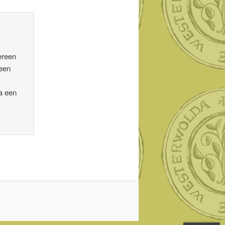
ereen
 een
.
ma een