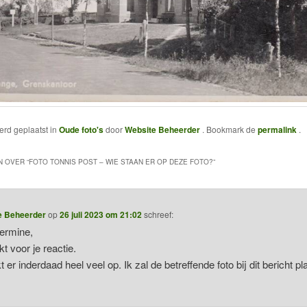
werd geplaatst in
Oude foto's
door
Website Beheerder
. Bookmark de
permalink
.
 OVER “
FOTO TONNIS POST – WIE STAAN ER OP DEZE FOTO?
”
e Beheerder
op
26 juli 2023 om 21:02
schreef:
ermine,
t voor je reactie.
kt er inderdaad heel veel op. Ik zal de betreffende foto bij dit bericht p