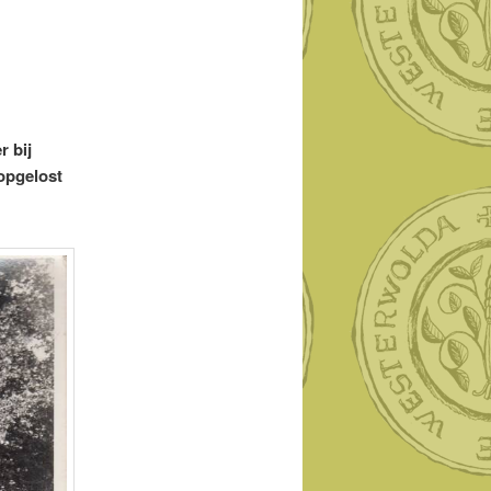
r bij
 opgelost