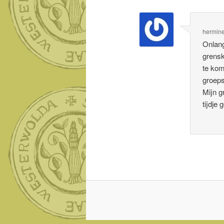
hermine
Onlang
grensk
te kom
groeps
Mijn g
tijdje