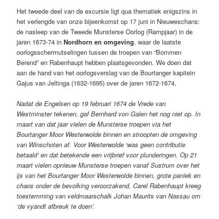
Het tweede deel van de excursie ligt qua thematiek enigszins in
het verlengde van onze bijeenkomst op 17 juni in Nieuweschans:
de nasleep van de Tweede Munsterse Oorlog (Rampjaar) in de
jaren 1673-74 in
Nordhorn en omgeving
, waar de laatste
oorlogsschermutselingen tussen de troepen van “Bommen
Berend” en Rabenhaupt hebben plaatsgevonden. We doen dat
aan de hand van het oorlogsverslag van de Bourtanger kapitein
Gajus van Jeltinga (1632-1695) over de jaren 1672-1674.
Nadat de Engelsen op 19 februari 1674 de Vrede van
Westminster tekenen, gaf Bernhard von Galen het nog niet op. In
maart van dat jaar vielen de Munsterse troepen via het
Bourtanger Moor Westerwolde binnen en stroopten de omgeving
van Winschoten af. Voor Westerwolde ‘was geen contributie
betaald’ en dat betekende een vrijbrief voor plunderingen. Op 21
maart vielen opnieuw Munsterse troepen vanaf Sustrum over het
ijs van het Bourtanger Moor Westerwolde binnen, grote paniek en
chaos onder de bevolking veroorzakend. Carel Rabenhaupt kreeg
toestemming van veldmaarschalk Johan Maurits van Nassau om
‘de vyandt afbreuk te doen’.