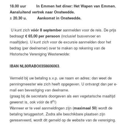
18.00 uur In Emmen het diner: Het Wapen van Emmen.
Aansluitend vertrek naar Onstwedde.
± 20.30 u. Aankomst in Onstwedde.
U kunt zich
vóór 8 september
aanmelden voor de reis. De prijs
bedraagt
€ 65,00 per persoon
(inclusief busvervoer en
maaltijden). U kunt zich voor de excursie aanmelden door het
bedrag (per deelnemer) over te maken op rekening van de
Historische Vereniging Westerwolde:
IBAN NL80RABO0358606063
.
Vermeld bij uw betaling s.v.p. uw naam en adres; dan weet de
penningmeester wie zich heeft opgegeven. U ontvangt dan per e-
mail een bevestiging van deelname.
(graag bij de secretaris doorgeven als een vegetarische maaltijd
e
gewenst is, ook vóór de 8
!)
Wanneer er te veel aanmeldingen zijn (
maximaal 50
) wordt de
betaling teruggestort. Zodra alle beschikbare plaatsen zijn
gereserveerd, wordt dit gemeld op de website van de vereniging.