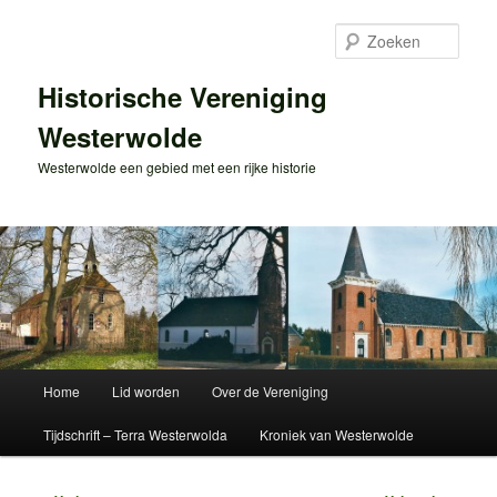
Spring
naar
Zoek
de
primaire
Historische Vereniging
inhoud
Westerwolde
Westerwolde een gebied met een rijke historie
Hoofdmenu
Home
Lid worden
Over de Vereniging
Tijdschrift – Terra Westerwolda
Kroniek van Westerwolde