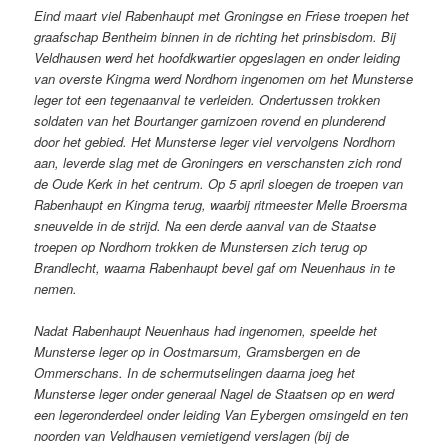
Eind maart viel Rabenhaupt met Groningse en Friese troepen het
graafschap Bentheim binnen in de richting het prinsbisdom. Bij
Veldhausen werd het hoofdkwartier opgeslagen en onder leiding
van overste Kingma werd Nordhorn ingenomen om het Munsterse
leger tot een tegenaanval te verleiden. Ondertussen trokken
soldaten van het Bourtanger garnizoen rovend en plunderend
door het gebied. Het Munsterse leger viel vervolgens Nordhorn
aan, leverde slag met de Groningers en verschansten zich rond
de Oude Kerk in het centrum. Op 5 april sloegen de troepen van
Rabenhaupt en Kingma terug, waarbij ritmeester Melle Broersma
sneuvelde in de strijd. Na een derde aanval van de Staatse
troepen op Nordhorn trokken de Munstersen zich terug op
Brandlecht, waarna Rabenhaupt bevel gaf om Neuenhaus in te
nemen.
Nadat Rabenhaupt Neuenhaus had ingenomen, speelde het
Munsterse leger op in Oostmarsum, Gramsbergen en de
Ommerschans. In de schermutselingen daarna joeg het
Munsterse leger onder generaal Nagel de Staatsen op en werd
een legeronderdeel onder leiding Van Eybergen omsingeld en ten
noorden van Veldhausen vernietigend verslagen (bij de