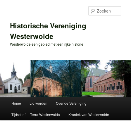
Spring
naar
Zoek
de
primaire
Historische Vereniging
inhoud
Westerwolde
Westerwolde een gebied met een rijke historie
Hoofdmenu
Home
Lid worden
Over de Vereniging
Tijdschrift – Terra Westerwolda
Kroniek van Westerwolde