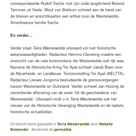
correspondeerde Rudolf Sachs met zijn oude jeugdvriend Berend
Tammes uit Veele. Wout van Bekkum schreef aan de hand van
de brieven en ansichtkaarten een artikel over de Westerwolds-
Amerikaanse familie Sachs.
En verder…
Verder staat
Terra
Westerwolda
uiteraard vol met historische
wetenswaardigheden. Redacteur Hemmo Clevering maakte een
overzicht van de vele korenmolens die Westerwolde ooit rijk was.
Namens de Historische Kring Ter Apel schreef Jakob Been over
de Nijverheids- en Landbouw- Tentoonstelling Ter Apel (NELTTA).
Redacteur Lieuwe Jongsma bestudeerde de grensovergangen
tussen Westerwolde en Duitsland. Verder schreef Jan Huizing de
zeventiende aflevering van de serie ‘Uit de geschiedenis van
Westerwolde’. Uiteraard vindt u in
Terra Westerwolda
ook het
nieuws van de Historische Vereniging Westerwolde en de laatste
historische actualiteiten.
Dit bericht werd geplaatst in
Terra Westerwolde
door
Website
Beheerder
. Bookmark de
permalink
.