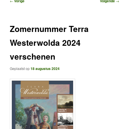
Bericht
←
Vorige
Volgende
→
navigatie
Zomernummer Terra
Westerwolda 2024
verschenen
Geplaatst op
18 augustus 2024