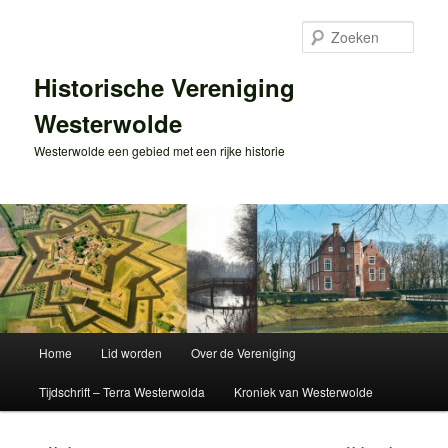
Spring
naar
Zoek
de
primaire
Historische Vereniging
inhoud
Westerwolde
Westerwolde een gebied met een rijke historie
Hoofdmenu
Home
Lid worden
Over de Vereniging
Tijdschrift – Terra Westerwolda
Kroniek van Westerwolde