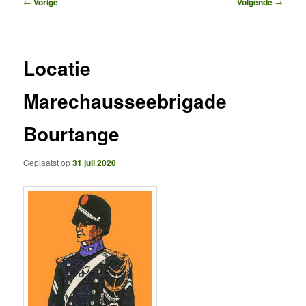
Bericht
←
Vorige
Volgende
→
navigatie
Locatie
Marechausseebrigade
Bourtange
Geplaatst op
31 juli 2020