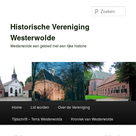
Spring
naar
Zoek
de
primaire
Historische Vereniging
inhoud
Westerwolde
Westerwolde een gebied met een rijke historie
Hoofdmenu
Home
Lid worden
Over de Vereniging
Tijdschrift – Terra Westerwolda
Kroniek van Westerwolde