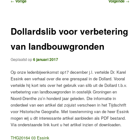
Bericht
←
Vorige
Volgende
→
navigatie
Dollardslib voor verbetering
van landbouwgronden
Geplaatst op
6 januari 2017
Op onze ledenbijeenkomst op17 december j.l. vertelde Dr. Karel
Essink een verhaal over die ene grenspaal in de Dollard. Vooral
vertelde hij kort iets over het gebruik van slib uit de Dollard t.b.v.
verbetering van landbouwgronden in oostelijk Groningen en
Noord-Drenthe zo’n honderd jaar geleden. Die informatie in
onderdeel van een artikel dat zojuist verscheen in het Tijdschrift
voor Historische Geografie. Met toestemming van de heer Essink
mogen wij u dit interessante artikel aanbieden als PDF bestand.
Via onderstaande link kunt u het artikel inzien of downloaden.
THG20164 03 Essink