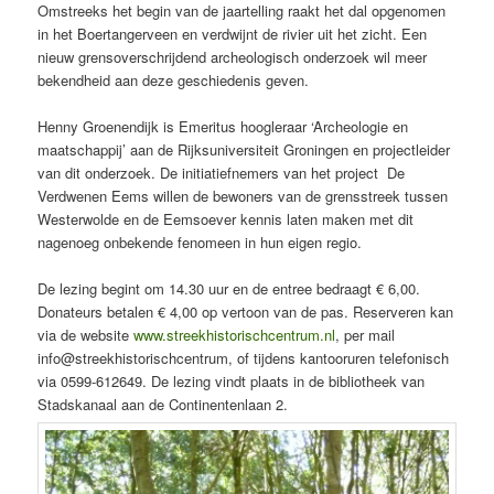
Omstreeks het begin van de jaartelling raakt het dal opgenomen
in het Boertangerveen en verdwijnt de rivier uit het zicht. Een
nieuw grensoverschrijdend archeologisch onderzoek wil meer
bekendheid aan deze geschiedenis geven.
Henny Groenendijk is Emeritus hoogleraar ‘Archeologie en
maatschappij’ aan de Rijksuniversiteit Groningen en projectleider
van dit onderzoek. De initiatiefnemers van het project De
Verdwenen Eems willen de bewoners van de grensstreek tussen
Westerwolde en de Eemsoever kennis laten maken met dit
nagenoeg onbekende fenomeen in hun eigen regio.
De lezing begint om 14.30 uur en de entree bedraagt € 6,00.
Donateurs betalen € 4,00 op vertoon van de pas. Reserveren kan
via de website
www.streekhistorischcentrum.nl
, per mail
info@streekhistorischcentrum, of tijdens kantooruren telefonisch
via 0599-612649. De lezing vindt plaats in de bibliotheek van
Stadskanaal aan de Continentenlaan 2.