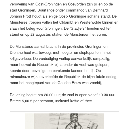
verovering van Oost-Groningen en Coevorden zijn pijlen op de
stad Groningen. Bourtange onder commando van Bernhard
Johann Prott houdt als enige Oost- Groningse schans stand. De
Munsterse troepen vallen het Oldambt en Westerwolde binnen en
slaan het beleg voor Groningen. De “Stadjers” houden echter
stand en op 28 augustus staken de Munstersen het vuren.
De Munsterse aanval bracht in de provincies Groningen en
Drenthe heel wat teweeg, met hoogte- en dieptepunten in het
krijgsverloop. De verdediging verliep aanvankelijk rampzalig,
maar hoewel de Republiek bijna onder de voet was gelopen,
keerde door toevallige en berekende kansen het tij. Op
miraculeuze wijze overleefde de Republiek de bijna fatale oorlog,
maar het hoogtepunt van de Gouden Eeuw was voorbij,
De lezing begint om 20.00 uur; de zaal is open vanaf 19.30 uur.
Entree 5,00 € per persoon, inclusief koffie of thee.