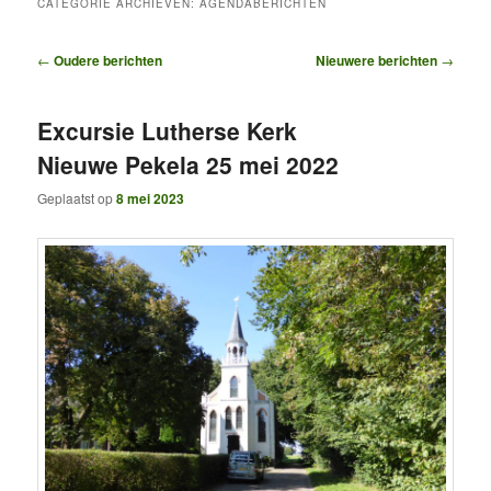
CATEGORIE ARCHIEVEN:
AGENDABERICHTEN
Bericht
←
Oudere berichten
Nieuwere berichten
→
navigatie
Excursie Lutherse Kerk
Nieuwe Pekela 25 mei 2022
Geplaatst op
8 mei 2023