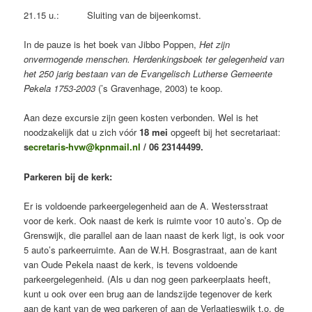
21.15 u.: Sluiting van de bijeenkomst.
In de pauze is het boek van Jibbo Poppen,
Het zijn
onvermogende menschen. Herdenkingsboek ter gelegenheid van
het 250 jarig bestaan van de Evangelisch Lutherse Gemeente
Pekela 1753-2003
(’s Gravenhage, 2003) te koop.
Aan deze excursie zijn geen kosten verbonden. Wel is het
noodzakelijk dat u zich vóór
18 mei
opgeeft bij het secretariaat:
s
ecretaris-hvw@kpnmail.nl
/ 06 23144499.
Parkeren bij de kerk:
Er is voldoende parkeergelegenheid aan de A. Westersstraat
voor de kerk. Ook naast de kerk is ruimte voor 10 auto’s. Op de
Grenswijk, die parallel aan de laan naast de kerk ligt, is ook voor
5 auto’s parkeerruimte. Aan de W.H. Bosgrastraat, aan de kant
van Oude Pekela naast de kerk, is tevens voldoende
parkeergelegenheid. (Als u dan nog geen parkeerplaats heeft,
kunt u ook over een brug aan de landszijde tegenover de kerk
aan de kant van de weg parkeren of aan de Verlaatjeswijk t.o. de