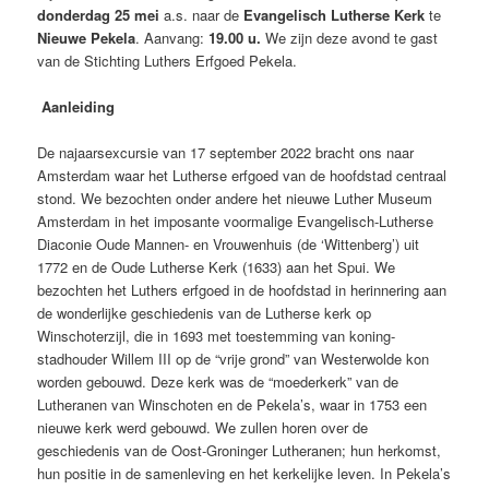
donderdag 25 mei
a.s. naar de
Evangelisch Lutherse Kerk
te
Nieuwe Pekela
. Aanvang:
19.00 u.
We zijn deze avond te gast
van de Stichting Luthers Erfgoed Pekela.
Aanleiding
De najaarsexcursie van 17 september 2022 bracht ons naar
Amsterdam waar het Lutherse erfgoed van de hoofdstad centraal
stond. We bezochten onder andere het nieuwe Luther Museum
Amsterdam in het imposante voormalige Evangelisch-Lutherse
Diaconie Oude Mannen- en Vrouwenhuis (de ‘Wittenberg’) uit
1772 en de Oude Lutherse Kerk (1633) aan het Spui. We
bezochten het Luthers erfgoed in de hoofdstad in herinnering aan
de wonderlijke geschiedenis van de Lutherse kerk op
Winschoterzijl, die in 1693 met toestemming van koning-
stadhouder Willem III op de “vrije grond” van Westerwolde kon
worden gebouwd. Deze kerk was de “moederkerk” van de
Lutheranen van Winschoten en de Pekela’s, waar in 1753 een
nieuwe kerk werd gebouwd. We zullen horen over de
geschiedenis van de Oost-Groninger Lutheranen; hun herkomst,
hun positie in de samenleving en het kerkelijke leven. In Pekela’s